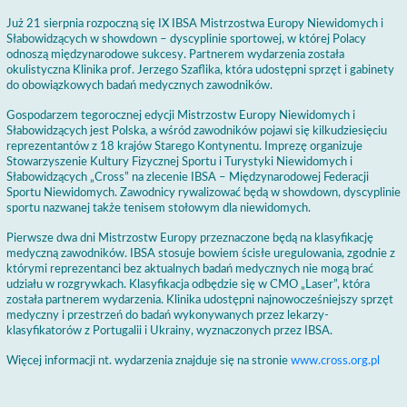
Już 21 sierpnia rozpoczną się IX IBSA Mistrzostwa Europy Niewidomych i
Słabowidzących w showdown – dyscyplinie sportowej, w której Polacy
odnoszą międzynarodowe sukcesy. Partnerem wydarzenia została
okulistyczna Klinika prof. Jerzego Szaflika, która udostępni sprzęt i gabinety
do obowiązkowych badań medycznych zawodników.
Gospodarzem tegorocznej edycji Mistrzostw Europy Niewidomych i
Słabowidzących jest Polska, a wśród zawodników pojawi się kilkudziesięciu
reprezentantów z 18 krajów Starego Kontynentu. Imprezę organizuje
Stowarzyszenie Kultury Fizycznej Sportu i Turystyki Niewidomych i
Słabowidzących „Cross” na zlecenie IBSA – Międzynarodowej Federacji
Sportu Niewidomych. Zawodnicy rywalizować będą w showdown, dyscyplinie
sportu nazwanej także tenisem stołowym dla niewidomych.
Pierwsze dwa dni Mistrzostw Europy przeznaczone będą na klasyfikację
medyczną zawodników. IBSA stosuje bowiem ścisłe uregulowania, zgodnie z
którymi reprezentanci bez aktualnych badań medycznych nie mogą brać
udziału w rozgrywkach. Klasyfikacja odbędzie się w CMO „Laser”, która
została partnerem wydarzenia. Klinika udostępni najnowocześniejszy sprzęt
medyczny i przestrzeń do badań wykonywanych przez lekarzy-
klasyfikatorów z Portugalii i Ukrainy, wyznaczonych przez IBSA.
Więcej informacji nt. wydarzenia znajduje się na stronie
www.cross.org.pl