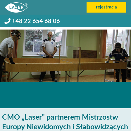
rejestracja
+48 22 654 68 06
CMO „Laser” partnerem Mistrzostw
Europy Niewidomych i Słabowidzących