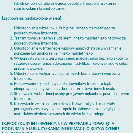
takich jak pornografia dziecięca, pedofilia, treści o charakterze
rasistowskim i ksenofobicznym.
[Zachowania niedozwolone w sieci]
Udostępnianie wizerunku i/lub głosu innego małoletniego za
pośrednictwem Internetu.
Transmitowanie nagrań z udziałem innego małoletniego na żywo za
pośrednictwem Internetu.
Udostępnianie w Internecie wpisów mających na celu wyśmianie,
poniżenie lub upokorzenie innego małoletniego.
Wykorzystywanie wizerunku innego małoletniego bez jego zgody, w
szczególności w ramach dokonania modyfikacji jego wyglądu w celach
prześmiewczych.
Udostępnianie wulgarnych, obraźliwych komentarzy i wpisów w
Internecie.
Podszywanie się pod innych użytkowników Internetu bądź
nieuprawnione logowanie na konta internetowe innych osób.
Stosowanie wobec innej osoby przejawów nękania za pośrednictwem
Internetu.
Korzystanie ze stron internetowych zawierających materiały
pornograficzne, o wysokim stopniu brutalności oraz przeglądanie
materiałów niedostosowanych do wieku Małoletniego.
IX.PROCEDURY INTERWENCYJNE W PRZYPADKU POWZIĘCIA
PODEJRZENIA LUB UZYSKANIA INFIORMACJI O KRZYWDZENIU