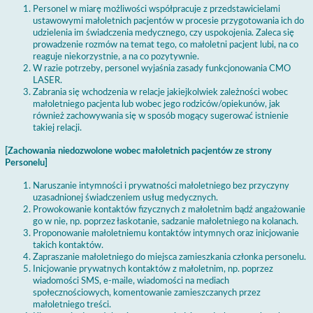
Personel w miarę możliwości współpracuje z przedstawicielami
ustawowymi małoletnich pacjentów w procesie przygotowania ich do
udzielenia im świadczenia medycznego, czy uspokojenia. Zaleca się
prowadzenie rozmów na temat tego, co małoletni pacjent lubi, na co
reaguje niekorzystnie, a na co pozytywnie.
W razie potrzeby, personel wyjaśnia zasady funkcjonowania CMO
LASER.
Zabrania się wchodzenia w relacje jakiejkolwiek zależności wobec
małoletniego pacjenta lub wobec jego rodziców/opiekunów, jak
również zachowywania się w sposób mogący sugerować istnienie
takiej relacji.
[Zachowania niedozwolone wobec małoletnich pacjentów ze strony
Personelu]
Naruszanie intymności i prywatności małoletniego bez przyczyny
uzasadnionej świadczeniem usług medycznych.
Prowokowanie kontaktów fizycznych z małoletnim bądź angażowanie
go w nie, np. poprzez łaskotanie, sadzanie małoletniego na kolanach.
Proponowanie małoletniemu kontaktów intymnych oraz inicjowanie
takich kontaktów.
Zapraszanie małoletniego do miejsca zamieszkania członka personelu.
Inicjowanie prywatnych kontaktów z małoletnim, np. poprzez
wiadomości SMS, e-maile, wiadomości na mediach
społecznościowych, komentowanie zamieszczanych przez
małoletniego treści.