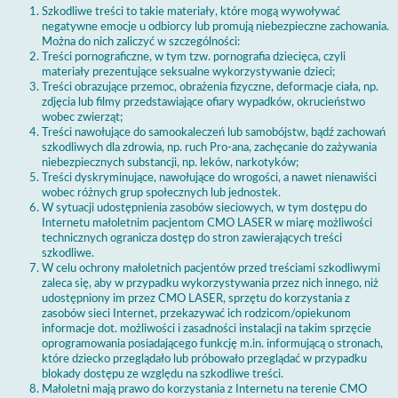
Szkodliwe treści to takie materiały, które mogą wywoływać
negatywne emocje u odbiorcy lub promują niebezpieczne zachowania.
Można do nich zaliczyć w szczególności:
Treści pornograficzne, w tym tzw. pornografia dziecięca, czyli
materiały prezentujące seksualne wykorzystywanie dzieci;
Treści obrazujące przemoc, obrażenia fizyczne, deformacje ciała, np.
zdjęcia lub filmy przedstawiające ofiary wypadków, okrucieństwo
wobec zwierząt;
Treści nawołujące do samookaleczeń lub samobójstw, bądź zachowań
szkodliwych dla zdrowia, np. ruch Pro-ana, zachęcanie do zażywania
niebezpiecznych substancji, np. leków, narkotyków;
Treści dyskryminujące, nawołujące do wrogości, a nawet nienawiści
wobec różnych grup społecznych lub jednostek.
W sytuacji udostępnienia zasobów sieciowych, w tym dostępu do
Internetu małoletnim pacjentom CMO LASER w miarę możliwości
technicznych ogranicza dostęp do stron zawierających treści
szkodliwe.
W celu ochrony małoletnich pacjentów przed treściami szkodliwymi
zaleca się, aby w przypadku wykorzystywania przez nich innego, niż
udostępniony im przez CMO LASER, sprzętu do korzystania z
zasobów sieci Internet, przekazywać ich rodzicom/opiekunom
informacje dot. możliwości i zasadności instalacji na takim sprzęcie
oprogramowania posiadającego funkcję m.in. informującą o stronach,
które dziecko przeglądało lub próbowało przeglądać w przypadku
blokady dostępu ze względu na szkodliwe treści.
Małoletni mają prawo do korzystania z Internetu na terenie CMO