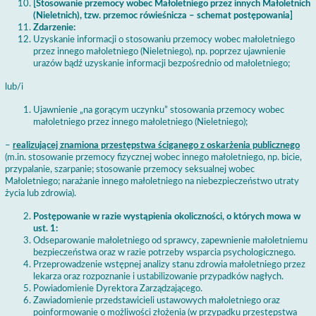
[Stosowanie przemocy wobec Małoletniego przez innych Małoletnich
(Nieletnich), tzw. przemoc rówieśnicza – schemat postępowania]
Zdarzenie:
Uzyskanie informacji o stosowaniu przemocy wobec małoletniego
przez innego małoletniego (Nieletniego), np. poprzez ujawnienie
urazów bądź uzyskanie informacji bezpośrednio od małoletniego;
lub/i
Ujawnienie „na gorącym uczynku” stosowania przemocy wobec
małoletniego przez innego małoletniego (Nieletniego);
–
realizującej znamiona przestępstwa ściganego z oskarżenia publicznego
(m.in. stosowanie przemocy fizycznej wobec innego małoletniego, np. bicie,
przypalanie, szarpanie; stosowanie przemocy seksualnej wobec
Małoletniego; narażanie innego małoletniego na niebezpieczeństwo utraty
życia lub zdrowia).
Postępowanie w razie wystąpienia okoliczności, o których mowa w
ust. 1:
Odseparowanie małoletniego od sprawcy, zapewnienie małoletniemu
bezpieczeństwa oraz w razie potrzeby wsparcia psychologicznego.
Przeprowadzenie wstępnej analizy stanu zdrowia małoletniego przez
lekarza oraz rozpoznanie i ustabilizowanie przypadków nagłych.
Powiadomienie Dyrektora Zarządzającego.
Zawiadomienie przedstawicieli ustawowych małoletniego oraz
poinformowanie o możliwości złożenia (w przypadku przestępstwa