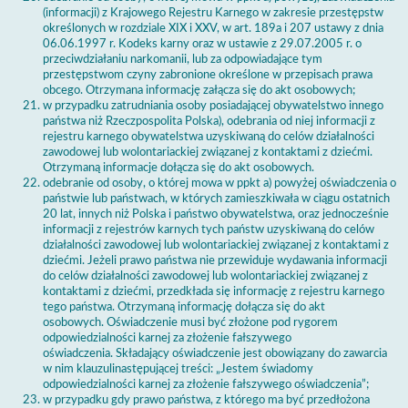
(informacji) z Krajowego Rejestru Karnego w zakresie przestępstw
określonych w rozdziale XIX i XXV, w art. 189a i 207 ustawy z dnia
06.06.1997 r. Kodeks karny oraz w ustawie z 29.07.2005 r. o
przeciwdziałaniu narkomanii, lub za odpowiadające tym
przestępstwom czyny zabronione określone w przepisach prawa
obcego. Otrzymana informację załącza się do akt osobowych;
w przypadku zatrudniania osoby posiadającej obywatelstwo innego
państwa niż Rzeczpospolita Polska), odebrania od niej informacji z
rejestru karnego obywatelstwa uzyskiwaną do celów działalności
zawodowej lub wolontariackiej związanej z kontaktami z dziećmi.
Otrzymaną informacje dołącza się do akt osobowych.
odebranie od osoby, o której mowa w ppkt a) powyżej oświadczenia o
państwie lub państwach, w których zamieszkiwała w ciągu ostatnich
20 lat, innych niż Polska i państwo obywatelstwa, oraz jednocześnie
informacji z rejestrów karnych tych państw uzyskiwaną do celów
działalności zawodowej lub wolontariackiej związanej z kontaktami z
dziećmi. Jeżeli prawo państwa nie przewiduje wydawania informacji
do celów działalności zawodowej lub wolontariackiej związanej z
kontaktami z dziećmi, przedkłada się informację z rejestru karnego
tego państwa. Otrzymaną informację dołącza się do akt
osobowych. Oświadczenie musi być złożone pod rygorem
odpowiedzialności karnej za złożenie fałszywego
oświadczenia. Składający oświadczenie jest obowiązany do zawarcia
w nim klauzulinastępującej treści: „Jestem świadomy
odpowiedzialności karnej za złożenie fałszywego oświadczenia”;
w przypadku gdy prawo państwa, z którego ma być przedłożona