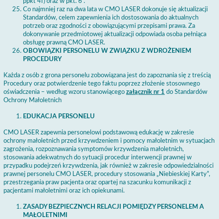
ppkt 4f) oraz w pkt. 6 .
Co najmniej raz na dwa lata w CMO LASER dokonuje się aktualizacji
Standardów, celem zapewnienia ich dostosowania do aktualnych
potrzeb oraz zgodności z obowiązującymi przepisami prawa. Za
dokonywanie przedmiotowej aktualizacji odpowiada osoba pełniąca
obsługę prawną CMO LASER.
OBOWIĄZKI PERSONELU W ZWIĄZKU Z WDROŻENIEM
PROCEDURY
Każda z osób z grona personelu zobowiązana jest do zapoznania się z treścią
Procedury oraz potwierdzenie tego faktu poprzez złożenie stosownego
oświadczenia – według wzoru stanowiącego
załącznik nr 1
do Standardów
Ochrony Małoletnich
EDUKACJA PERSONELU
CMO LASER zapewnia personelowi podstawową edukację w zakresie
ochrony małoletnich przed krzywdzeniem i pomocy małoletnim w sytuacjach
zagrożenia, rozpoznawania symptomów krzywdzenia małoletnich,
stosowania adekwatnych do sytuacji procedur interwencji prawnej w
przypadku podejrzeń krzywdzenia, jak również w zakresie odpowiedzialności
prawnej personelu CMO LASER, procedury stosowania „Niebieskiej Karty”,
przestrzegania praw pacjenta oraz opartej na szacunku komunikacji z
pacjentami małoletnimi oraz ich opiekunami.
ZASADY BEZPIECZNYCH RELACJI POMIĘDZY PERSONELEM A
MAŁOLETNIMI