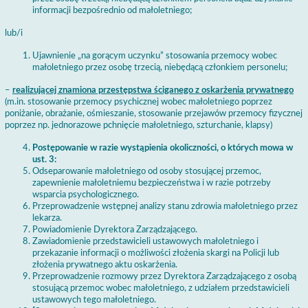
informacji bezpośrednio od małoletniego;
lub/i
Ujawnienie „na gorącym uczynku” stosowania przemocy wobec
małoletniego przez osobę trzecią, niebędącą członkiem personelu;
–
realizującej znamiona przestępstwa ściganego z oskarżenia prywatnego
(m.in. stosowanie przemocy psychicznej wobec małoletniego poprzez
poniżanie, obrażanie, ośmieszanie, stosowanie przejawów przemocy fizycznej
poprzez np. jednorazowe pchnięcie małoletniego, szturchanie, klapsy)
Postępowanie w razie wystąpienia okoliczności, o których mowa w
ust. 3:
Odseparowanie małoletniego od osoby stosującej przemoc,
zapewnienie małoletniemu bezpieczeństwa i w razie potrzeby
wsparcia psychologicznego.
Przeprowadzenie wstępnej analizy stanu zdrowia małoletniego przez
lekarza.
Powiadomienie Dyrektora Zarządzającego.
Zawiadomienie przedstawicieli ustawowych małoletniego i
przekazanie informacji o możliwości złożenia skargi na Policji lub
złożenia prywatnego aktu oskarżenia.
Przeprowadzenie rozmowy przez Dyrektora Zarządzającego z osobą
stosującą przemoc wobec małoletniego, z udziałem przedstawicieli
ustawowych tego małoletniego.