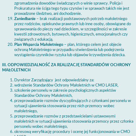
zgromadzenia dowodów świadczących o winie sprawcy. Policja i
Prokuratura nie ściga tego typu czynów i w sprawach takich nie jest
prowadzone śledztwo, ani dochodzenie.
Zaniedbanie
– brak realizacji podstawowych potrzeb małoletniego
przez rodziców, opiekunów prawnych lub inne osoby, obowiązane do
sprawowania do pieczy nad dzieckiem, w szczególności w zakresie
kwestii zdrowotnych, bytowych, higienicznych, emocjonalnych czy
związanych z edukacją.
Plan Wsparcia Małoletniego
– plan, którego celem jest objecie
ochroną Małoletniego w przypadku stwierdzenia lub podejrzenia
wystąpienia czynników ryzyka lub objawów krzywdzenia dziecka.
III. ODPOWIEDZIALNOŚĆ ZA REALIZACJĘ STANDARDÓW OCHRONY
MAŁOLETNICH
Dyrektor Zarządzający jest odpowiedzialny za:
wdrożenie Standardów Ochrony Małoletnich w CMO LASER,
szkolenie personelu w zakresie psychologicznych aspektów
Standardów Ochrony Małoletnich,
przeprowadzanie rozmów dyscyplinujących z członkami personelu w
sytuacji ujawnienia stosowania przez nich przemocy wobec
małoletniego,
przeprowadzanie rozmów z przedstawicielami ustawowymi
małoletnich w sytuacji ujawnienia stosowania przemocy przez członka
personelu wobec małoletniego,
okresową weryfikację procedury i ocenę jej funkcjonowania w CMO