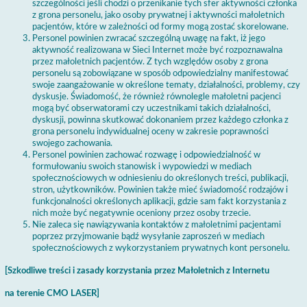
szczególności jeśli chodzi o przenikanie tych sfer aktywności członka
z grona personelu, jako osoby prywatnej i aktywności małoletnich
pacjentów, które w zależności od formy mogą zostać skorelowane.
Personel powinien zwracać szczególną uwagę na fakt, iż jego
aktywność realizowana w Sieci Internet może być rozpoznawalna
przez małoletnich pacjentów. Z tych względów osoby z grona
personelu są zobowiązane w sposób odpowiedzialny manifestować
swoje zaangażowanie w określone tematy, działalności, problemy, czy
dyskusje. Świadomość, że również równolegle małoletni pacjenci
mogą być obserwatorami czy uczestnikami takich działalności,
dyskusji, powinna skutkować dokonaniem przez każdego członka z
grona personelu indywidualnej oceny w zakresie poprawności
swojego zachowania.
Personel powinien zachować rozwagę i odpowiedzialność w
formułowaniu swoich stanowisk i wypowiedzi w mediach
społecznościowych w odniesieniu do określonych treści, publikacji,
stron, użytkowników. Powinien także mieć świadomość rodzajów i
funkcjonalności określonych aplikacji, gdzie sam fakt korzystania z
nich może być negatywnie oceniony przez osoby trzecie.
Nie zaleca się nawiązywania kontaktów z małoletnimi pacjentami
poprzez przyjmowanie bądź wysyłanie zaproszeń w mediach
społecznościowych z wykorzystaniem prywatnych kont personelu.
[Szkodliwe treści i zasady korzystania przez Małoletnich z Internetu
na terenie CMO LASER]