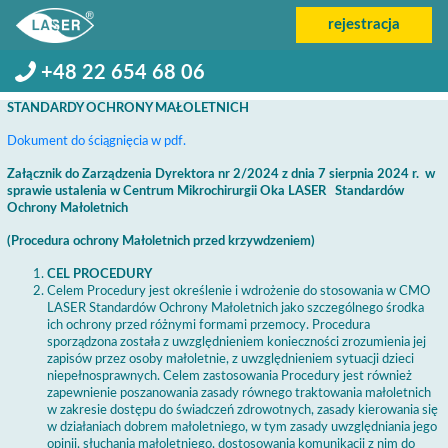
rejestracja
+48 22 654 68 06
STANDARDY OCHRONY MAŁOLETNICH
Dokument do ściągnięcia w pdf.
Załącznik do Zarządzenia Dyrektora nr 2/2024 z dnia 7 sierpnia 2024 r. w
sprawie ustalenia w Centrum Mikrochirurgii Oka LASER Standardów
Ochrony Małoletnich
(Procedura ochrony Małoletnich przed krzywdzeniem)
CEL PROCEDURY
Celem Procedury jest określenie i wdrożenie do stosowania w CMO
LASER Standardów Ochrony Małoletnich jako szczególnego środka
ich ochrony przed różnymi formami przemocy. Procedura
sporządzona została z uwzględnieniem konieczności zrozumienia jej
zapisów przez osoby małoletnie, z uwzględnieniem sytuacji dzieci
niepełnosprawnych. Celem zastosowania Procedury jest również
zapewnienie poszanowania zasady równego traktowania małoletnich
w zakresie dostępu do świadczeń zdrowotnych, zasady kierowania się
w działaniach dobrem małoletniego, w tym zasady uwzględniania jego
opinii, słuchania małoletniego, dostosowania komunikacji z nim do