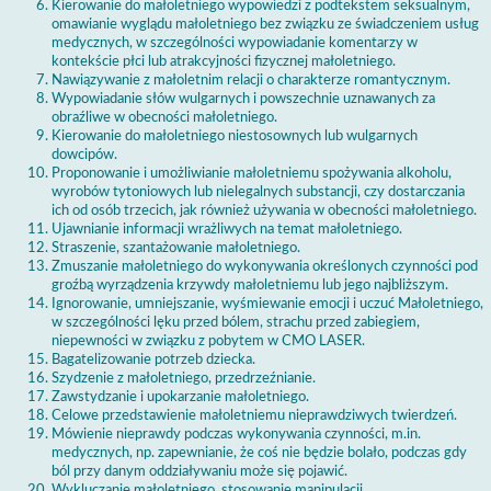
Kierowanie do małoletniego wypowiedzi z podtekstem seksualnym,
omawianie wyglądu małoletniego bez związku ze świadczeniem usług
medycznych, w szczególności wypowiadanie komentarzy w
kontekście płci lub atrakcyjności fizycznej małoletniego.
Nawiązywanie z małoletnim relacji o charakterze romantycznym.
Wypowiadanie słów wulgarnych i powszechnie uznawanych za
obraźliwe w obecności małoletniego.
Kierowanie do małoletniego niestosownych lub wulgarnych
dowcipów.
Proponowanie i umożliwianie małoletniemu spożywania alkoholu,
wyrobów tytoniowych lub nielegalnych substancji, czy dostarczania
ich od osób trzecich, jak również używania w obecności małoletniego.
Ujawnianie informacji wrażliwych na temat małoletniego.
Straszenie, szantażowanie małoletniego.
Zmuszanie małoletniego do wykonywania określonych czynności pod
groźbą wyrządzenia krzywdy małoletniemu lub jego najbliższym.
Ignorowanie, umniejszanie, wyśmiewanie emocji i uczuć Małoletniego,
w szczególności lęku przed bólem, strachu przed zabiegiem,
niepewności w związku z pobytem w CMO LASER.
Bagatelizowanie potrzeb dziecka.
Szydzenie z małoletniego, przedrzeźnianie.
Zawstydzanie i upokarzanie małoletniego.
Celowe przedstawienie małoletniemu nieprawdziwych twierdzeń.
Mówienie nieprawdy podczas wykonywania czynności, m.in.
medycznych, np. zapewnianie, że coś nie będzie bolało, podczas gdy
ból przy danym oddziaływaniu może się pojawić.
Wykluczanie małoletniego, stosowanie manipulacji.