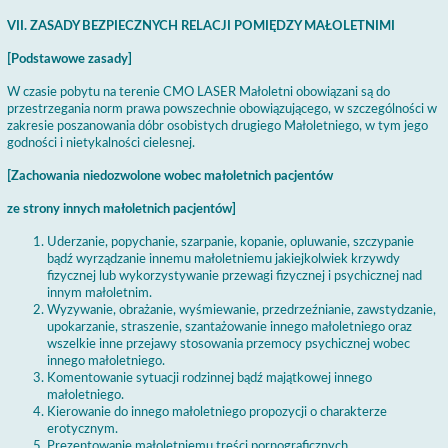
VII. ZASADY BEZPIECZNYCH RELACJI POMIĘDZY MAŁOLETNIMI
[Podstawowe zasady]
W czasie pobytu na terenie CMO LASER Małoletni obowiązani są do
przestrzegania norm prawa powszechnie obowiązującego, w szczególności w
zakresie poszanowania dóbr osobistych drugiego Małoletniego, w tym jego
godności i nietykalności cielesnej.
[Zachowania niedozwolone wobec małoletnich pacjentów
ze strony innych małoletnich pacjentów]
Uderzanie, popychanie, szarpanie, kopanie, opluwanie, szczypanie
bądź wyrządzanie innemu małoletniemu jakiejkolwiek krzywdy
fizycznej lub wykorzystywanie przewagi fizycznej i psychicznej nad
innym małoletnim.
Wyzywanie, obrażanie, wyśmiewanie, przedrzeźnianie, zawstydzanie,
upokarzanie, straszenie, szantażowanie innego małoletniego oraz
wszelkie inne przejawy stosowania przemocy psychicznej wobec
innego małoletniego.
Komentowanie sytuacji rodzinnej bądź majątkowej innego
małoletniego.
Kierowanie do innego małoletniego propozycji o charakterze
erotycznym.
Prezentowanie małoletniemu treści pornograficznych.