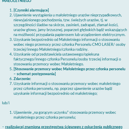
MAŁOLETNIEGO
[Czynniki alarmujące]
Ujawnienie wystąpienia u małoletniego urazów nieprzypadkowych,
niewyjaśnionego pochodzenia, tzw. świeżych urazów, tj. w
szczególności śladów na skórze, zasinień, zadrapań, złamań kości,
urazów głowy, jamy brzusznej, poparzeń głębokich bądź wskazujących
na możliwość przypalania papierosem lub urządzeniem elektrycznym.
Uzyskanie bezpośrednio od Małoletniego informacji o stosowaniu
wobec niego przemocy przez członka Personelu CMO LASER/ osoby
trzeciej/innego Małoletniego/członka rodziny.
Uzyskanie od przedstawiciela ustawowego/opiekuna
faktycznego/innego członka Personelu/osoby trzeciej informacji o
stosowaniu przemocy wobec Małoletniego.
[Stosowanie przemocy wobec Małoletniego przez członka personelu
– schemat postępowania]
Zdarzenie:
Uzyskanie informacji o stosowaniu przemocy wobec małoletniego
przez członka personelu, np. poprzez ujawnienie urazów bądź
uzyskanie informacji bezpośrednio od małoletniego;
lub/i
Ujawnienie „na gorącym uczynku” stosowania przemocy wobec
małoletniego przez członka personelu;
–
realizującej znamiona przestępstwa ściganego z oskarżenia publicznego