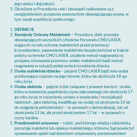
jego wieku i dojrzałości.
Określone w Procedurze cele i obowiązki realizowane są z
uwzględnieniem przepisów powszechnie obowiązującego prawa, w
tym zasad współżycia społecznego.
DEFINICJE
Standardy Ochrony Małoletnich
– Procedura; zbiór procedur
obowiązujących wszystkich członków Personelu CMO LASER,
mających na celu ochronę małoletnich przed przemocą i
krzywdzeniem, zapewnienie małoletnim bezpieczeństwa w trakcie
pobytu na terenie CMO LASER, ustalenie metod reagowania na
przejawy stosowania przemocy wobec małoletnich bądź metod
reagowania w sytuacji podejrzenia krzywdzenia dziecka.
Osoba małoletnia/dziecko
– pacjent CMO LASER bądź inna osoba
przebywająca czasowo na jego terenie, która nie ukończyła 18-go
roku życia.
Osoba nieletnia
– pojęcie ściśle związane z prawem karnym ; osoba,
która w momencie popełnienia czynu zabronionego nie ukończyła 17-
go roku życia; w rozumieniu ustawy o wspieraniu i resocjalizacji
nieletnich , jako nieletnią, kwalifikuje się osobę od ukończenia 10 lat
do osiągnięcia pełnoletniości – w sprawach o demoralizację, zaś od
ukończenia 13 lat, ale przed ukończeniem 17 lat – w sprawach o
czyny karalne.
Przedstawiciel ustawowy
– rodzic, pod którego władzą rodzicielską
pozostaje małoletni lub opiekun małoletniego, któremu Sąd powierzył
sprawowanie opieki nad dzieckiem ustanowiony postanowieniem