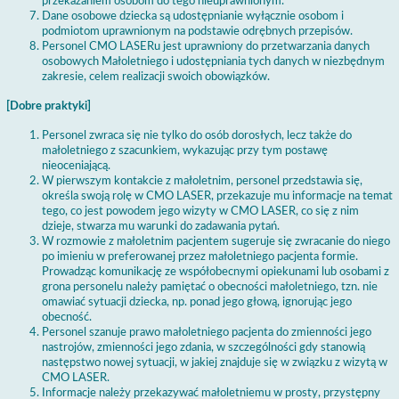
przekazaniem osobom do tego nieuprawnionym.
Dane osobowe dziecka są udostępnianie wyłącznie osobom i
podmiotom uprawnionym na podstawie odrębnych przepisów.
Personel CMO LASERu jest uprawniony do przetwarzania danych
osobowych Małoletniego i udostępniania tych danych w niezbędnym
zakresie, celem realizacji swoich obowiązków.
[Dobre praktyki]
Personel zwraca się nie tylko do osób dorosłych, lecz także do
małoletniego z szacunkiem, wykazując przy tym postawę
nieoceniającą.
W pierwszym kontakcie z małoletnim, personel przedstawia się,
określa swoją rolę w CMO LASER, przekazuje mu informacje na temat
tego, co jest powodem jego wizyty w CMO LASER, co się z nim
dzieje, stwarza mu warunki do zadawania pytań.
W rozmowie z małoletnim pacjentem sugeruje się zwracanie do niego
po imieniu w preferowanej przez małoletniego pacjenta formie.
Prowadząc komunikację ze współobecnymi opiekunami lub osobami z
grona personelu należy pamiętać o obecności małoletniego, tzn. nie
omawiać sytuacji dziecka, np. ponad jego głową, ignorując jego
obecność.
Personel szanuje prawo małoletniego pacjenta do zmienności jego
nastrojów, zmienności jego zdania, w szczególności gdy stanowią
następstwo nowej sytuacji, w jakiej znajduje się w związku z wizytą w
CMO LASER.
Informacje należy przekazywać małoletniemu w prosty, przystępny