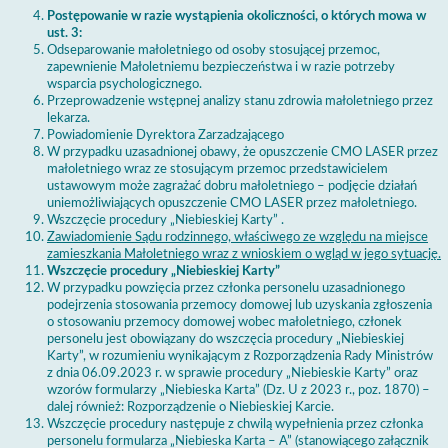
Postępowanie w razie wystąpienia okoliczności, o których mowa w
ust. 3:
Odseparowanie małoletniego od osoby stosującej przemoc,
zapewnienie Małoletniemu bezpieczeństwa i w razie potrzeby
wsparcia psychologicznego.
Przeprowadzenie wstępnej analizy stanu zdrowia małoletniego przez
lekarza.
Powiadomienie Dyrektora Zarzadzającego
W przypadku uzasadnionej obawy, że opuszczenie CMO LASER przez
małoletniego wraz ze stosującym przemoc przedstawicielem
ustawowym może zagrażać dobru małoletniego – podjęcie działań
uniemożliwiających opuszczenie CMO LASER przez małoletniego.
Wszczęcie procedury „Niebieskiej Karty” .
Zawiadomienie Sądu rodzinnego, właściwego ze względu na miejsce
zamieszkania Małoletniego wraz z wnioskiem o wgląd w jego sytuację.
Wszczęcie procedury „Niebieskiej Karty”
W przypadku powzięcia przez członka personelu uzasadnionego
podejrzenia stosowania przemocy domowej lub uzyskania zgłoszenia
o stosowaniu przemocy domowej wobec małoletniego, członek
personelu jest obowiązany do wszczęcia procedury „Niebieskiej
Karty”, w rozumieniu wynikającym z Rozporządzenia Rady Ministrów
z dnia 06.09.2023 r. w sprawie procedury „Niebieskie Karty” oraz
wzorów formularzy „Niebieska Karta” (Dz. U z 2023 r., poz. 1870) –
dalej również: Rozporządzenie o Niebieskiej Karcie.
Wszczęcie procedury następuje z chwilą wypełnienia przez członka
personelu formularza „Niebieska Karta – A” (stanowiącego załącznik