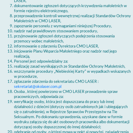
LASER,
dokumentowanie zgłoszeń dotyczących krzywdzenia małoletnich w
formie rejestru elektronicznego,
przeprowadzenie kontroli wewnętrznej realizacji Standardów Ochrony
Małoletnich w CMO LASER,
zapoznanie personelu z wymaganiami niniejszej Procedury,
nadzór nad prawidłowym stosowaniem procedury,
przyjmowanie zgłoszeń dotyczących podejrzenia stosowania
przemocy wobec małoletnich,
informowanie o zdarzeniu Dyrektora CMO LASER,
inicjowanie Planu Wsparcia Małoletniego oraz nadzór nad jego
realizacją,
Personel jest odpowiedzialny za:
realizację zasad wynikających ze Standardów Ochrony Małoletnich,
wszczynanie procedury „Niebieskiej Karty” w wypadkach wskazanych
w procedurze,
zgłaszanie zdarzenia do sekretariatu CMO LASER :
sekretariat@okolaser.com.pl
Osoba , której powierzono w CMO LASER prowadzenie spraw
pracowniczych, odpowiada za:
weryfikację osoby, która jest dopuszczana do pracy lub innej
działalności z dziećmi (dotyczy osób zatrudnionych jak i ubiegających
się o zatrudnienie), w Rejestrze Sprawców Przestępstw na Tle
Seksualnym. Po dokonaniu sprawdzenia, uzyskane dane w formie
wydruku załącza się do akt osobowych pracownika albo dokumentacji
dotyczącej osoby dopuszczonej do innej działalności;
odebranie od osoby, o której mowa w ppkt a) powyżej, zaświadczenia