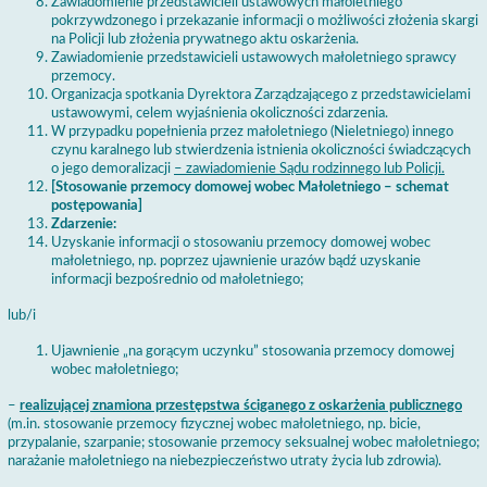
Zawiadomienie przedstawicieli ustawowych małoletniego
pokrzywdzonego i przekazanie informacji o możliwości złożenia skargi
na Policji lub złożenia prywatnego aktu oskarżenia.
Zawiadomienie przedstawicieli ustawowych małoletniego sprawcy
przemocy.
Organizacja spotkania Dyrektora Zarządzającego z przedstawicielami
ustawowymi, celem wyjaśnienia okoliczności zdarzenia.
W przypadku popełnienia przez małoletniego (Nieletniego) innego
czynu karalnego lub stwierdzenia istnienia okoliczności świadczących
o jego demoralizacji
– zawiadomienie Sądu rodzinnego lub Policji.
[Stosowanie przemocy domowej wobec Małoletniego – schemat
postępowania]
Zdarzenie:
Uzyskanie informacji o stosowaniu przemocy domowej wobec
małoletniego, np. poprzez ujawnienie urazów bądź uzyskanie
informacji bezpośrednio od małoletniego;
lub/i
Ujawnienie „na gorącym uczynku” stosowania przemocy domowej
wobec małoletniego;
–
realizującej znamiona przestępstwa ściganego z oskarżenia publicznego
(m.in. stosowanie przemocy fizycznej wobec małoletniego, np. bicie,
przypalanie, szarpanie; stosowanie przemocy seksualnej wobec małoletniego;
narażanie małoletniego na niebezpieczeństwo utraty życia lub zdrowia).