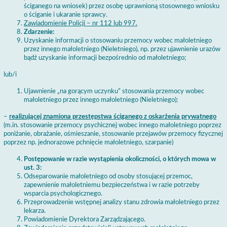
ściganego na wniosek) przez osobę uprawnioną stosownego wniosku
o ściganie i ukaranie sprawcy.
Zawiadomienie Policji – nr 112 lub 997.
Zdarzenie:
Uzyskanie informacji o stosowaniu przemocy wobec małoletniego
przez innego małoletniego (Nieletniego), np. przez ujawnienie urazów
bądź uzyskanie informacji bezpośrednio od małoletniego;
lub/i
Ujawnienie „na gorącym uczynku” stosowania przemocy wobec
małoletniego przez innego małoletniego (Nieletniego);
–
realizującej znamiona przestępstwa ściganego z oskarżenia prywatnego
(m.in. stosowanie przemocy psychicznej wobec innego małoletniego poprzez
poniżanie, obrażanie, ośmieszanie, stosowanie przejawów przemocy fizycznej
poprzez np. jednorazowe pchnięcie małoletniego, szarpanie)
Postępowanie w razie wystąpienia okoliczności, o których mowa w
ust. 3:
Odseparowanie małoletniego od osoby stosującej przemoc,
zapewnienie małoletniemu bezpieczeństwa i w razie potrzeby
wsparcia psychologicznego.
Przeprowadzenie wstępnej analizy stanu zdrowia małoletniego przez
lekarza.
Powiadomienie Dyrektora Zarządzającego.