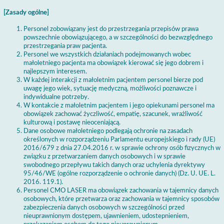
[Zasady ogólne]
Personel zobowiązany jest do przestrzegania przepisów prawa
powszechnie obowiązującego, a w szczególności do bezwzględnego
przestrzegania praw pacjenta.
Personel we wszystkich działaniach podejmowanych wobec
małoletniego pacjenta ma obowiązek kierować się jego dobrem i
najlepszym interesem.
W każdej interakcji z małoletnim pacjentem personel bierze pod
uwagę jego wiek, sytuację medyczną, możliwości poznawcze i
indywidualne potrzeby.
W kontakcie z małoletnim pacjentem i jego opiekunami personel ma
obowiązek zachować życzliwość, empatię, szacunek, wrażliwość
kulturową i postawę nieoceniającą.
Dane osobowe małoletniego podlegają ochronie na zasadach
określonych w rozporządzeniu Parlamentu europejskiego i rady (UE)
2016/679 z dnia 27.04.2016 r. w sprawie ochrony osób fizycznych w
związku z przetwarzaniem danych osobowych i w sprawie
swobodnego przepływu takich danych oraz uchylenia dyrektywy
95/46/WE (ogólne rozporządzenie o ochronie danych) (Dz. U. UE. L.
2016. 119.1).
Personel CMO LASER ma obowiązek zachowania w tajemnicy danych
osobowych, które przetwarza oraz zachowania w tajemnicy sposobów
zabezpieczenia danych osobowych w szczególności przed
nieuprawnionym dostępem, ujawnieniem, udostepnieniem,