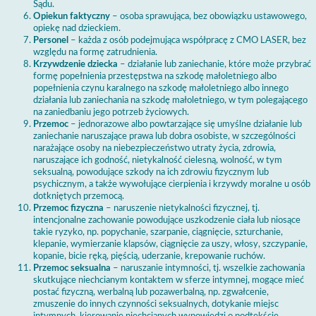
Sądu.
Opiekun faktyczny
– osoba sprawująca, bez obowiązku ustawowego,
opiekę nad dzieckiem.
Personel
– każda z osób podejmująca współpracę z CMO LASER, bez
względu na formę zatrudnienia.
Krzywdzenie dziecka
– działanie lub zaniechanie, które może przybrać
formę popełnienia przestępstwa na szkodę małoletniego albo
popełnienia czynu karalnego na szkodę małoletniego albo innego
działania lub zaniechania na szkodę małoletniego, w tym polegającego
na zaniedbaniu jego potrzeb życiowych.
Przemoc
– jednorazowe albo powtarzające się umyślne działanie lub
zaniechanie naruszające prawa lub dobra osobiste, w szczególności
narażające osoby na niebezpieczeństwo utraty życia, zdrowia,
naruszające ich godność, nietykalność cielesną, wolność, w tym
seksualną, powodujące szkody na ich zdrowiu fizycznym lub
psychicznym, a także wywołujące cierpienia i krzywdy moralne u osób
dotkniętych przemocą.
Przemoc fizyczna
– naruszenie nietykalności fizycznej, tj.
intencjonalne zachowanie powodujące uszkodzenie ciała lub niosące
takie ryzyko, np. popychanie, szarpanie, ciągnięcie, szturchanie,
klepanie, wymierzanie klapsów, ciągnięcie za uszy, włosy, szczypanie,
kopanie, bicie ręką, pięścią, uderzanie, krepowanie ruchów.
Przemoc seksualna
– naruszanie intymności, tj. wszelkie zachowania
skutkujące niechcianym kontaktem w sferze intymnej, mogące mieć
postać fizyczną, werbalną lub pozawerbalną, np. zgwałcenie,
zmuszenie do innych czynności seksualnych, dotykanie miejsc