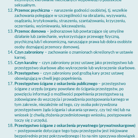
intymnych, kierowanie niechcianych wypowiedzi o podtekście
seksualnym.
Przemoc psychiczna
– naruszenie godności osobistej, tj. wszelkie
zachowania polegające w szczególności na obrażaniu, wyzywaniu,
osądzaniu, krytykowaniu, straszeniu, szantażowaniu, krzyczeniu,
oczernianiu, wyśmiewaniu, lekceważeniu.
Przemoc domowa
– jednorazowe lub powtarzające się umyślne
działanie lub zaniechanie, wykorzystujące przewagę fizyczną,
psychiczną lub/i ekonomiczną, naruszające prawa lub dobra osobiste
osoby doznającej przemocy domowej.
Czyn zabroniony
– zachowanie o znamionach określonych w ustawie
karnej.
Czyn karalny
– czyn zabroniony przez ustawę jako przestępstwo lub
przestępstwo skarbowe albo wykroczenie lub wykroczenie skarbowe.
Przestępstwo
– czyn zabroniony pod groźbą kary przez ustawę
obowiązującą w chwili jego popełnienia.
Przestępstwo ścigane z oskarżenia publicznego
– przestępstwo
ścigane z urzędu (organy powołane do ścigania przestępstw, po
powzięciu informacji o możliwości popełnienia przestępstwa są
zobowiązane do wszczęcia i prowadzenia postępowania karnego w
tym zakresie, niezależnie od tego, czy osoba pokrzywdzona
przestępstwem żąda ścigania i ukarania sprawcy, czy też nie) lub na
wniosek (z chwilą złożenia przedmiotowego wniosku, postępowanie
toczy się z urzędu).
Przestępstwo ścigane z oskarżenia prywatnego (prywatnoskargowe)
– postępowanie dotyczące tego typu przestępstw jest inicjowane
bezpośrednio przez pokrzywdzonego i to na nim spoczywa obowiązek