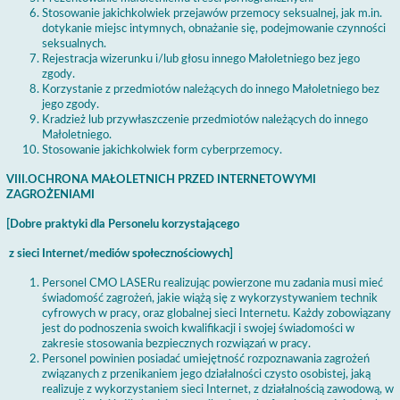
Stosowanie jakichkolwiek przejawów przemocy seksualnej, jak m.in.
dotykanie miejsc intymnych, obnażanie się, podejmowanie czynności
seksualnych.
Rejestracja wizerunku i/lub głosu innego Małoletniego bez jego
zgody.
Korzystanie z przedmiotów należących do innego Małoletniego bez
jego zgody.
Kradzież lub przywłaszczenie przedmiotów należących do innego
Małoletniego.
Stosowanie jakichkolwiek form cyberprzemocy.
VIII.OCHRONA MAŁOLETNICH PRZED INTERNETOWYMI
ZAGROŻENIAMI
[Dobre praktyki dla Personelu korzystającego
z sieci Internet/mediów społecznościowych]
Personel CMO LASERu realizując powierzone mu zadania musi mieć
świadomość zagrożeń, jakie wiążą się z wykorzystywaniem technik
cyfrowych w pracy, oraz globalnej sieci Internetu. Każdy zobowiązany
jest do podnoszenia swoich kwalifikacji i swojej świadomości w
zakresie stosowania bezpiecznych rozwiązań w pracy.
Personel powinien posiadać umiejętność rozpoznawania zagrożeń
związanych z przenikaniem jego działalności czysto osobistej, jaką
realizuje z wykorzystaniem sieci Internet, z działalnością zawodową, w