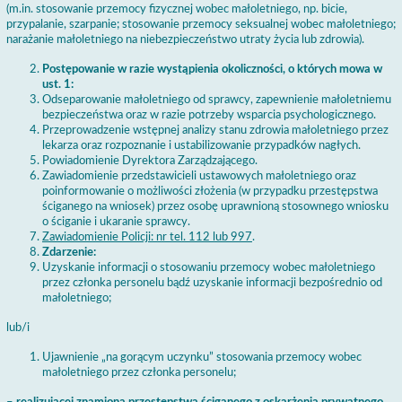
(m.in. stosowanie przemocy fizycznej wobec małoletniego, np. bicie,
przypalanie, szarpanie; stosowanie przemocy seksualnej wobec małoletniego;
narażanie małoletniego na niebezpieczeństwo utraty życia lub zdrowia).
Postępowanie w razie wystąpienia okoliczności, o których mowa w
ust. 1:
Odseparowanie małoletniego od sprawcy, zapewnienie małoletniemu
bezpieczeństwa oraz w razie potrzeby wsparcia psychologicznego.
Przeprowadzenie wstępnej analizy stanu zdrowia małoletniego przez
lekarza oraz rozpoznanie i ustabilizowanie przypadków nagłych.
Powiadomienie Dyrektora Zarządzającego.
Zawiadomienie przedstawicieli ustawowych małoletniego oraz
poinformowanie o możliwości złożenia (w przypadku przestępstwa
ściganego na wniosek) przez osobę uprawnioną stosownego wniosku
o ściganie i ukaranie sprawcy.
Zawiadomienie Policji: nr tel. 112 lub 997
.
Zdarzenie:
Uzyskanie informacji o stosowaniu przemocy wobec małoletniego
przez członka personelu bądź uzyskanie informacji bezpośrednio od
małoletniego;
lub/i
Ujawnienie „na gorącym uczynku” stosowania przemocy wobec
małoletniego przez członka personelu;