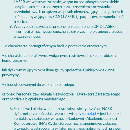
LASER we własnym zakresie, w tym na posiadanych przez siebie
urządzeniach elektronicznych, z zastrzeżeniem korzystania z
przedmiotowych urządzeń w sposób nienaruszający spokoju innych
osób przebywających w CMO LASER, tj. pacjentów, personelu i osób
trzecich.
W przypadku uzyskania przez członka personelu CMO LASER
informacji o możliwości zapoznania się przez małoletniego z treściami,
w szczególności:
– o charakterze pornograficznym bądź o podtekście erotycznym,
– o charakterze obraźliwym, wulgarnym, rasistowskim, ksenofobicznym,
homofobicznym
lub dyskryminującym określone grupy społeczne z jakiejkolwiek innej
przyczyny,
– niedostosowanymi do wieku małoletniego
członek Personelu zawiadamia niezwłocznie : Dyrektora Zarządzającego
oraz rodzica lub opiekuna małoletniego.
Szkodliwe i niedozwolone treści zaleca się zgłaszać do NASK
dyżurnet.pl za pośrednictwem serwisu
dyzurnet.pl
– jest to punkt
kontaktowy działający w ramach Naukowej i Akademickiej Sieci
Komputerowej (NASK), do którego można anonimowo zgłaszać
przypadki występowania w Internecie treści zabronionych prawem,