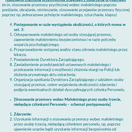
–
realizującej znamiona przestępstwa ściganego z oskarżenia prywatnego
(m.in. stosowanie przemocy psychicznej wobec małoletniego poprzez
poniżanie, obrażanie, ośmieszanie, stosowanie przejawów przemocy fizycznej
poprzez np. jednorazowe pchnięcie małoletniego, szturchanie, klapsy)
Postępowanie w razie wystąpienia okoliczności, o których mowa w
ust. 3:
Odseparowanie małoletniego od osoby stosującej przemoc,
zapewnienie małoletniemu bezpieczeństwa i w razie potrzeby
wsparcia psychologicznego.
Przeprowadzenie wstępnej analizy stanu zdrowia małoletniego przez
lekarza.
Powiadomienie Dyrektora Zarządzającego.
Zawiadomienie przedstawicieli ustawowych małoletniego i
przekazanie informacji o możliwości złożenia skargi na Policji lub
złożenia prywatnego aktu oskarżenia.
Organizacja spotkania Dyrektora Zarządzającego z udziałem osoby
stosującej przemoc, celem wyjaśnienia okoliczności zdarzenia i
podjęcia ewentualnych działań dyscyplinujących członka Personelu.
[Stosowanie przemocy wobec Małoletniego przez osoby trzecie,
niebędące członkami Personelu – schemat postępowania]
Zdarzenie:
Uzyskanie informacji o stosowaniu przemocy wobec małoletniego
przez osobę trzecią, niebędącą członkiem personelu, np. poprzez
ujawnienie urazów bądź uzyskanie informacji bezpośrednio od