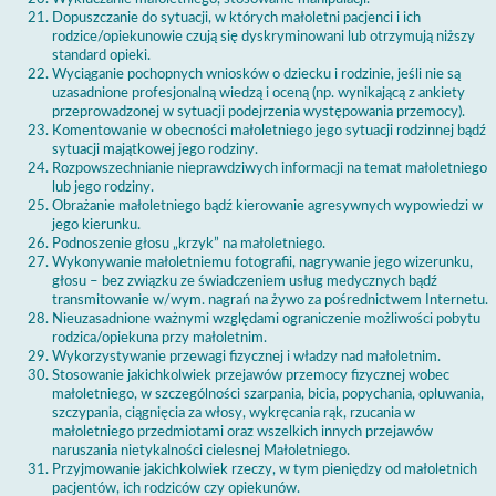
Dopuszczanie do sytuacji, w których małoletni pacjenci i ich
rodzice/opiekunowie czują się dyskryminowani lub otrzymują niższy
standard opieki.
Wyciąganie pochopnych wniosków o dziecku i rodzinie, jeśli nie są
uzasadnione profesjonalną wiedzą i oceną (np. wynikającą z ankiety
przeprowadzonej w sytuacji podejrzenia występowania przemocy).
Komentowanie w obecności małoletniego jego sytuacji rodzinnej bądź
sytuacji majątkowej jego rodziny.
Rozpowszechnianie nieprawdziwych informacji na temat małoletniego
lub jego rodziny.
Obrażanie małoletniego bądź kierowanie agresywnych wypowiedzi w
jego kierunku.
Podnoszenie głosu „krzyk” na małoletniego.
Wykonywanie małoletniemu fotografii, nagrywanie jego wizerunku,
głosu – bez związku ze świadczeniem usług medycznych bądź
transmitowanie w/wym. nagrań na żywo za pośrednictwem Internetu.
Nieuzasadnione ważnymi względami ograniczenie możliwości pobytu
rodzica/opiekuna przy małoletnim.
Wykorzystywanie przewagi fizycznej i władzy nad małoletnim.
Stosowanie jakichkolwiek przejawów przemocy fizycznej wobec
małoletniego, w szczególności szarpania, bicia, popychania, opluwania,
szczypania, ciągnięcia za włosy, wykręcania rąk, rzucania w
małoletniego przedmiotami oraz wszelkich innych przejawów
naruszania nietykalności cielesnej Małoletniego.
Przyjmowanie jakichkolwiek rzeczy, w tym pieniędzy od małoletnich
pacjentów, ich rodziców czy opiekunów.