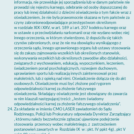
informacja, nie przewiduje jej sporządzenia lub w danym państwie nie
prowadzi się rejestru karnego, odebranie od osoby dopuszczanej do
pracy lub innej działalności z dziećmi oświadczenia o tym fakcie wraz z
oświadczeniem, że nie była prawomocnie skazana w tym państwie za
czyny zabronioneodpowiadające przestępstwom określonym
w rozdziale XIX i XXV, w art. 189 a i art. 207 kodeksu karnego oraz
w ustawie o przeciwdziałaniu narkomanii oraz
nie wydano wobec niej
innego orzeczenia, w którym stwierdzono, iż dopuściła się takich
czynów zabronionych, oraz że nie ma obowiązku wynikającego z
orzeczenia sądu, innego uprawnionego organu lub ustawy stosowania
się do zakazu zajmowania wszelkich lub określonych stanowisk,
wykonywania wszelkich lub określonych zawodów albo działalności,
związanych z wychowaniem, edukacją, wypoczynkiem, leczeniem,
świadczeniem porad psychologicznych, rozwojem duchowym,
uprawianiem sportu lub realizacją innych zainteresowań przez
małoletnich, lub z opieką nad nimi. Oświadczenie dołącza się do akt
osobowych.
Oświadczenie musi być złożone pod rygorem
odpowiedzialności karnej za złożenie fałszywego
oświadczenia. Składający oświadczenie jest obowiązany do zawarcia
w nim klauzuli następującej treści: „Jestem świadomy
odpowiedzialności karnej za złożenie fałszywego oświadczenia”.
Za składanie w imieniu CMO LASER zawiadomień do Sądu
Rodzinnego, Policji lub Prokuratury odpowiada Dyrektor Zarządzający
, któremu należy bezzwłocznie zgłaszać ujawnione podejrzenie
stosowania przemocy wobec małoletniego, z zastrzeżeniem
postanowień zawartych w Rozdziale IX w : pkt. IV ppkt 4g) , pkt V