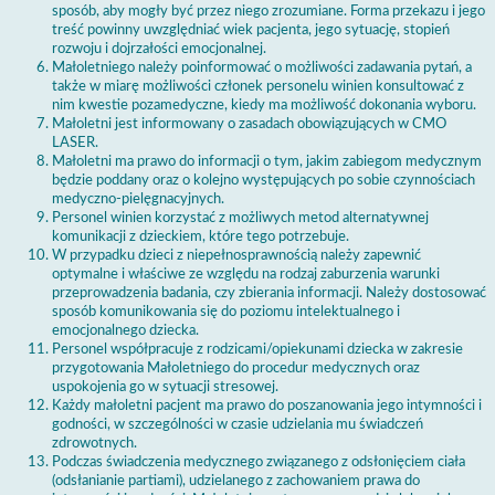
sposób, aby mogły być przez niego zrozumiane. Forma przekazu i jego
treść powinny uwzględniać wiek pacjenta, jego sytuację, stopień
rozwoju i dojrzałości emocjonalnej.
Małoletniego należy poinformować o możliwości zadawania pytań, a
także w miarę możliwości członek personelu winien konsultować z
nim kwestie pozamedyczne, kiedy ma możliwość dokonania wyboru.
Małoletni jest informowany o zasadach obowiązujących w CMO
LASER.
Małoletni ma prawo do informacji o tym, jakim zabiegom medycznym
będzie poddany oraz o kolejno występujących po sobie czynnościach
medyczno-pielęgnacyjnych.
Personel winien korzystać z możliwych metod alternatywnej
komunikacji z dzieckiem, które tego potrzebuje.
W przypadku dzieci z niepełnosprawnością należy zapewnić
optymalne i właściwe ze względu na rodzaj zaburzenia warunki
przeprowadzenia badania, czy zbierania informacji. Należy dostosować
sposób komunikowania się do poziomu intelektualnego i
emocjonalnego dziecka.
Personel współpracuje z rodzicami/opiekunami dziecka w zakresie
przygotowania Małoletniego do procedur medycznych oraz
uspokojenia go w sytuacji stresowej.
Każdy małoletni pacjent ma prawo do poszanowania jego intymności i
godności, w szczególności w czasie udzielania mu świadczeń
zdrowotnych.
Podczas świadczenia medycznego związanego z odsłonięciem ciała
(odsłanianie partiami), udzielanego z zachowaniem prawa do