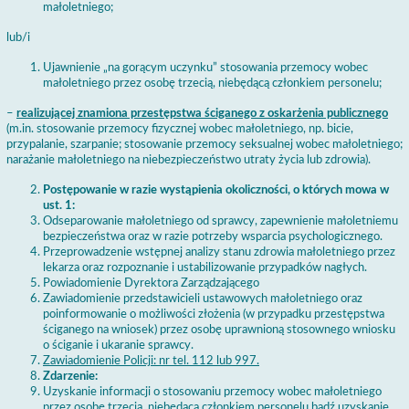
małoletniego;
lub/i
Ujawnienie „na gorącym uczynku” stosowania przemocy wobec
małoletniego przez osobę trzecią, niebędącą członkiem personelu;
–
realizującej znamiona przestępstwa ściganego z oskarżenia publicznego
(m.in. stosowanie przemocy fizycznej wobec małoletniego, np. bicie,
przypalanie, szarpanie; stosowanie przemocy seksualnej wobec małoletniego;
narażanie małoletniego na niebezpieczeństwo utraty życia lub zdrowia).
Postępowanie w razie wystąpienia okoliczności, o których mowa w
ust. 1:
Odseparowanie małoletniego od sprawcy, zapewnienie małoletniemu
bezpieczeństwa oraz w razie potrzeby wsparcia psychologicznego.
Przeprowadzenie wstępnej analizy stanu zdrowia małoletniego przez
lekarza oraz rozpoznanie i ustabilizowanie przypadków nagłych.
Powiadomienie Dyrektora Zarządzającego
Zawiadomienie przedstawicieli ustawowych małoletniego oraz
poinformowanie o możliwości złożenia (w przypadku przestępstwa
ściganego na wniosek) przez osobę uprawnioną stosownego wniosku
o ściganie i ukaranie sprawcy.
Zawiadomienie Policji: nr tel. 112 lub 997.
Zdarzenie:
Uzyskanie informacji o stosowaniu przemocy wobec małoletniego
przez osobę trzecią, niebędącą członkiem personelu bądź uzyskanie