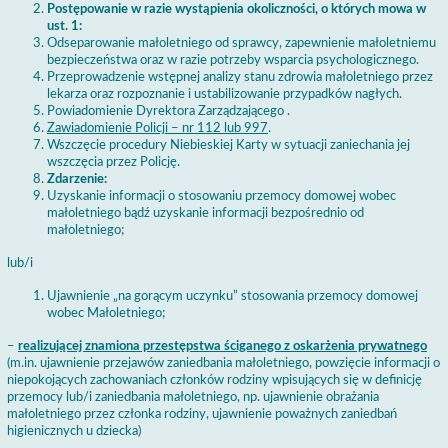
Postępowanie w razie wystąpienia okoliczności, o których mowa w
ust. 1:
Odseparowanie małoletniego od sprawcy, zapewnienie małoletniemu
bezpieczeństwa oraz w razie potrzeby wsparcia psychologicznego.
Przeprowadzenie wstępnej analizy stanu zdrowia małoletniego przez
lekarza oraz rozpoznanie i ustabilizowanie przypadków nagłych.
Powiadomienie Dyrektora Zarządzającego .
Zawiadomienie Policji – nr 112 lub 997
.
Wszczęcie procedury Niebieskiej Karty w sytuacji zaniechania jej
wszczęcia przez Policję.
Zdarzenie:
Uzyskanie informacji o stosowaniu przemocy domowej wobec
małoletniego bądź uzyskanie informacji bezpośrednio od
małoletniego;
lub/i
Ujawnienie „na gorącym uczynku” stosowania przemocy domowej
wobec Małoletniego;
–
realizującej znamiona przestępstwa ściganego z oskarżenia prywatnego
(m.in. ujawnienie przejawów zaniedbania małoletniego, powzięcie informacji o
niepokojących zachowaniach członków rodziny wpisujących się w definicję
przemocy lub/i zaniedbania małoletniego, np. ujawnienie obrażania
małoletniego przez członka rodziny, ujawnienie poważnych zaniedbań
higienicznych u dziecka)