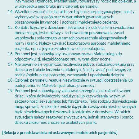
intymności i godności, Małoletniemu towarzyszy rodzic lub opiekun, a
w przypadku jego braku inny członek personelu.
Wszelkie czynności o charakterze higieniczno-pielęgnacyjnym należy
wykonywać w sposób oraz w warunkach gwarantujących
poszanowanie intymności i godności małoletniego pacjenta.
Kontakt fizyczny z dzieckiem niezwiązany z udzielaniem świadczenia
medycznego, jest możliwy z zachowaniem poszanowania zasad
współżycia społecznego w ramach powszechnie akceptowalnych
norm i granic. Należy uzyskać każdorazowo aprobatę małoletniego
pacjenta, np. na jego przytulenie w celu uspokojenia.
Personel jest zobowiązany uszanować prawo Małoletniego do
odpoczynku, tj. niezakłóconego snu, w tym ciszy nocnej.
Nie powinno się ograniczać możliwości pobytu rodzica/opiekuna przy
dziecku w trakcie leczenia szpitalnego. Należy wziąć pod uwagę, że
rodzic /opiekun zna potrzeby, zachowanie i upodobania dziecka.
Członek personelu reaguje niezwłocznie w sytuacji dostrzeżenia lub
podejrzenia, że Małoletni jest ofiarą przemocy.
Personel jest zobowiązany zachować szczególną ostrożność wobec
dzieci, które doświadczyły nadużycia lub krzywdzenia, w tym w
szczególności seksualnego lub fizycznego. Tego rodzaju doświadczenia
mogą sprawić, że dziecko będzie dążyć do nawiązania niestosowanych
bądź nieadekwatnych fizycznych kontaktów z dorosłymi. W takich
sytuacjach należy reagować z wyczuciem, jednak stanowczo i pomóc
dziecku zrozumieć znaczenie osobistych granic.
[Relacja z przedstawicielami ustawowymi małoletnich pacjentów]