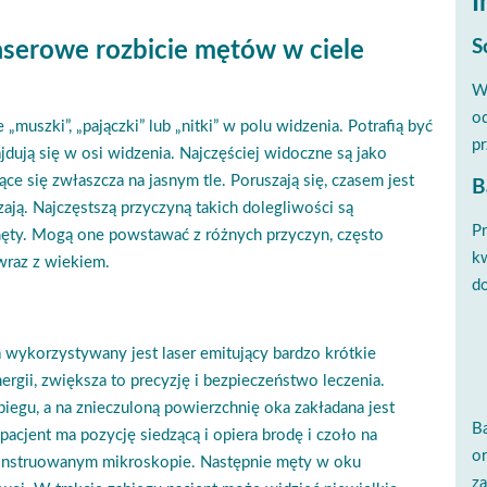
I
S
laserowe rozbicie mętów w ciele
Wi
od
 „muszki”, „pajączki” lub „nitki” w polu widzenia. Potrafią być
pr
jdują się w osi widzenia. Najczęściej widoczne są jako
ące się zwłaszcza na jasnym tle. Poruszają się, czasem jest
B
zają. Najczęstszą przyczyną takich dolegliwości są
P
 męty. Mogą one powstawać z różnych przyczyn, często
kw
wraz z wiekiem.
do
 wykorzystywany jest laser emitujący bardzo krótkie
rgii, zwiększa to precyzję i bezpieczeństwo leczenia.
biegu, a na znieczuloną powierzchnię oka zakładana jest
Ba
acjent ma pozycję siedzącą i opiera brodę i czoło na
or
konstruowanym mikroskopie. Następnie męty w oku
za