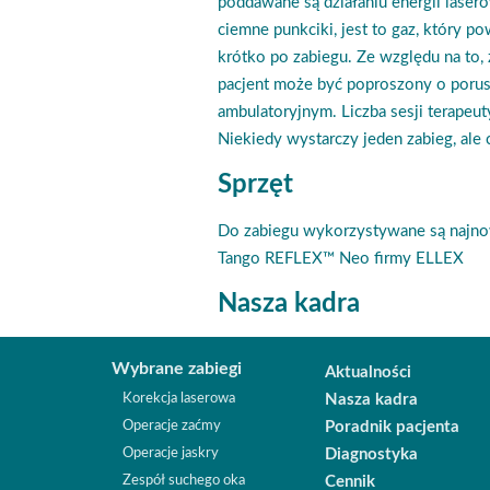
poddawane są działaniu energii laser
ciemne punkciki, jest to gaz, który 
krótko po zabiegu. Ze względu na to,
pacjent może być poproszony o porus
ambulatoryjnym. Liczba sesji terapeut
Niekiedy wystarczy jeden zabieg, ale
Sprzęt
Do zabiegu wykorzystywane są najnow
Tango REFLEX™ Neo firmy ELLEX
Nasza kadra
Wybrane zabiegi
Aktualności
Korekcja laserowa
Nasza kadra
Operacje zaćmy
Poradnik pacjenta
Operacje jaskry
Diagnostyka
Zespół suchego oka
Cennik