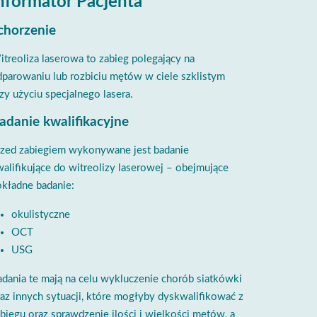
nformator Pacjenta
chorzenie
treoliza laserowa to zabieg polegający na
parowaniu lub rozbiciu mętów w ciele szklistym
zy użyciu specjalnego lasera.
adanie kwalifikacyjne
rzed zabiegiem wykonywane jest badanie
alifikujące do witreolizy laserowej – obejmujące
kładne badanie:
okulistyczne
OCT
USG
dania te mają na celu wykluczenie chorób siatkówki
az innych sytuacji, które mogłyby dyskwalifikować z
biegu oraz sprawdzenie ilości i wielkości mętów, a