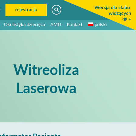
Wersja dla słabo
6
rejestracja
widzących
+
Okulistyka dziecięca
AMD
Kontakt
polski
Witreoliza
Laserowa