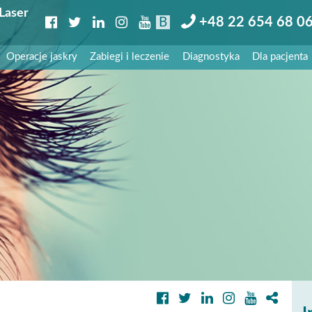
Laser
+48 22 654 68 0
B
Operacje jaskry
Zabiegi i leczenie
Diagnostyka
Dla pacjenta