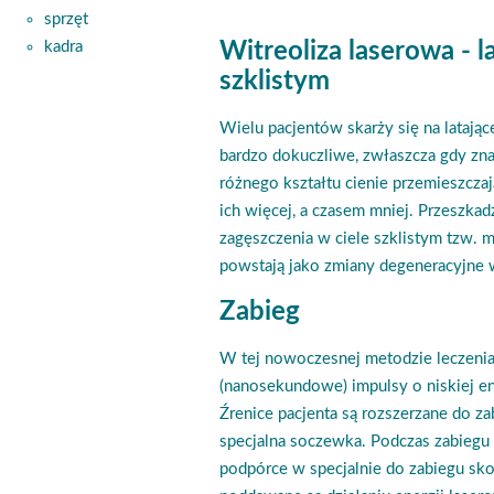
sprzęt
kadra
Witreoliza laserowa - 
szklistym
Wielu pacjentów skarży się na latające
bardzo dokuczliwe, zwłaszcza gdy zna
różnego kształtu cienie przemieszczaj
ich więcej, a czasem mniej. Przeszkad
zagęszczenia w ciele szklistym tzw.
powstają jako zmiany degeneracyjne 
Zabieg
W tej nowoczesnej metodzie leczenia
(nanosekundowe) impulsy o niskiej ene
Źrenice pacjenta są rozszerzane do za
specjalna soczewka. Podczas zabiegu p
podpórce w specjalnie do zabiegu s