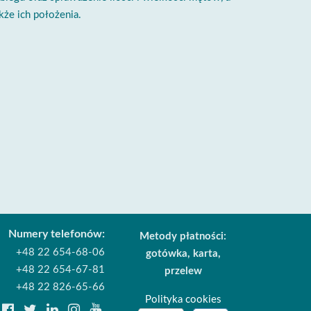
kże ich położenia.
Numery telefonów:
Metody płatności:
+48 22 654-68-06
gotówka, karta,
+48 22 654-67-81
przelew
+48 22 826-65-66
Polityka cookies