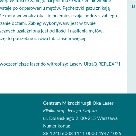
owej. W trakcie zabiegu pacjent może widzieć niewielkie
ta
powstaje po odparowaniu mętów. Pęcherzyki gazu znikają
 że męty wewnątrz oka się przemieszczają, podczas zabiegu
zanie oczami. Zabieg wykonywany jest w trybie
ycznych uzależniona jest od ilości i nasilenia mętów.
 często potrzebne są dwa lub czasem więcej.
ocześniejsze laser do witreolizy: Lasery UltraQ REFLEX™ i
Centrum Mikrochirurgii Oka Laser
Klinika prof. Jerzego Szaflika
ul. Dolańskiego 2, 00-215 Warszawa
Numer konta:
88 1240 6003 1111 0000 4947 1025