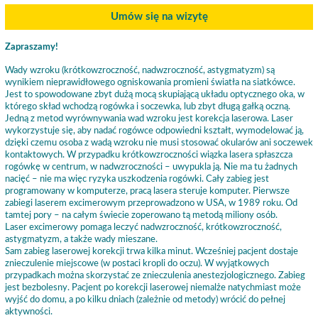
Umów się na wizytę
Zapraszamy!
Wady wzroku (krótkowzroczność, nadwzroczność, astygmatyzm) są
wynikiem nieprawidłowego ogniskowania promieni światła na siatkówce.
Jest to spowodowane zbyt dużą mocą skupiającą układu optycznego oka, w
którego skład wchodzą rogówka i soczewka, lub zbyt długą gałką oczną.
Jedną z metod wyrównywania wad wzroku jest korekcja laserowa. Laser
wykorzystuje się, aby nadać rogówce odpowiedni kształt, wymodelować ją,
dzięki czemu osoba z wadą wzroku nie musi stosować okularów ani soczewek
kontaktowych. W przypadku krótkowzroczności wiązka lasera spłaszcza
rogówkę w centrum, w nadwzroczności – uwypukla ją. Nie ma tu żadnych
nacięć – nie ma więc ryzyka uszkodzenia rogówki. Cały zabieg jest
programowany w komputerze, pracą lasera steruje komputer. Pierwsze
zabiegi laserem excimerowym przeprowadzono w USA, w 1989 roku. Od
tamtej pory – na całym świecie zoperowano tą metodą miliony osób.
Laser excimerowy pomaga leczyć nadwzroczność, krótkowzroczność,
astygmatyzm, a także wady mieszane.
Sam zabieg laserowej korekcji trwa kilka minut. Wcześniej pacjent dostaje
znieczulenie miejscowe (w postaci kropli do oczu). W wyjątkowych
przypadkach można skorzystać ze znieczulenia anestezjologicznego. Zabieg
jest bezbolesny. Pacjent po korekcji laserowej niemalże natychmiast może
wyjść do domu, a po kilku dniach (zależnie od metody) wrócić do pełnej
aktywności.