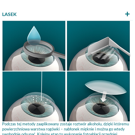
LASEK
Podczas tej metody zaaplikowany zostaje roztwór alkoholu, dzięki któremu
powierzchniowa warstwa rogówki – nabłonek mięknie i można go wtedy
swobodnie odsunąć. Kolejny etap to wykonanie fotoablacji przedniej