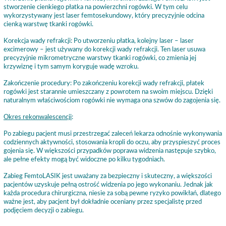
stworzenie cienkiego płatka na powierzchni rogówki. W tym celu
wykorzystywany jest laser femtosekundowy, który precyzyjnie odcina
cienką warstwę tkanki rogówki.
Korekcja wady refrakcji: Po utworzeniu płatka, kolejny laser – laser
excimerowy – jest używany do korekcji wady refrakcji. Ten laser usuwa
precyzyjnie mikrometryczne warstwy tkanki rogówki, co zmienia jej
krzywiznę i tym samym koryguje wadę wzroku.
Zakończenie procedury: Po zakończeniu korekcji wady refrakcji, płatek
rogówki jest starannie umieszczany z powrotem na swoim miejscu. Dzięki
naturalnym właściwościom rogówki nie wymaga ona szwów do zagojenia się.
Okres rekonwalescencji
:
Po zabiegu pacjent musi przestrzegać zaleceń lekarza odnośnie wykonywania
codziennych aktywności, stosowania kropli do oczu, aby przyspieszyć proces
gojenia się. W większości przypadków poprawa widzenia następuje szybko,
ale pełne efekty mogą być widoczne po kilku tygodniach.
Zabieg FemtoLASIK jest uważany za bezpieczny i skuteczny, a większości
pacjentów uzyskuje pełną ostrość widzenia po jego wykonaniu. Jednak jak
każda procedura chirurgiczna, niesie za sobą pewne ryzyko powikłań, dlatego
ważne jest, aby pacjent był dokładnie oceniany przez specjalistę przed
podjęciem decyzji o zabiegu.