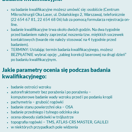
na badanie kwalifikacyjne możesz umówić się: osobiście (Centrum
Mikrochirurgii Oka Laser, ul. Dolańskiego 2, Warszawa), telefonicznie
(22 654 67 81, 22 654 68 06) lub za pomocą formularza rejestracja on-
line.
badanie kwalifikacyjne trwa około dwóch godzin. Na dwa tygodnie
przed badaniem należy zaprzestać noszenia tzw. miękkich soczewek
kontaktowych (twarde nie należy stosować na 4 tygodnie przed
badaniem).
TERMINY: Ustalając termin badania kwalifikacyjnego, możesz
BEZPŁATNIE wybrać opcję: „zabieg korekcji laserowej na drugi dzień”
po badaniu kwalifikacyjnym.
Jakie parametry ocenia się podczas badania
kwalifikacyjnego:
badanie ostrości wzroku
autorefraktometr bez porażenia i po porażeniu –
komputerowe badanie wady wzroku przed i po podaniu kropli
pachymetria – grubość rogówki
badanie stanu powierzchni oka – OSA
badanie przedniego i tylnego odcinka oka
ocena obwodu siatkówki w trójlustrze
topografia rogówki – TMS, ATLAS-CRS MASTER, GALILEI
w niektórych przypadkach pole widzenia