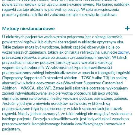
powierzchni rogówki przy użyciu lasera excimerowego. Na koniec nabłonek
rogówki zostaje ułożony w pierwotnej pozycji. W celu przyspieszenia
procesu gojenia, na kilka dni założona zostaje soczewka kontaktowa.
Metody niestandardowe
U niektórych pacjentów wada wzroku połączona jest z nieregularnością
powierzchni rogówki lub dużymi aberracjami w układzie optycznym oka.
Takie zmiany mogą być wrodzone, jednak częściej obserwuje się je po
wcześniejszych zabiegach, takich jak chirurgia refrakcyjna, usunięcie
zaćmy
,
przeszczep rogówki, a także po urazach czy zapaleniach rogówki. W takich
przypadkach możemy połączyć korekcję wady wzroku z korekcją
wspomnianych zaburzeń. W zależności od typu nieprawidłowości
przeprowadzamy zabiegi indywidualizowane w oparciu o topografię rogówki
(Topography Supported Customized ablation – TOSCA albo TR) lub analizę
aberracji w układzie optycznym oka (Wavefront Supported Customized
Abbltion – WASCA, albo WF). Zatem jeśli zaistnieje potrzeba, wykonujemy
zabiegi indywidualizowane jako pierwotną procedurę lub jako wtórną,
eliminując nieprawidłowości nieskorygowane podczas pierwszego zabiegu.
Jesteśmy jednym z niewielu ośrodków na świecie, w których są
przeprowadzane tego typu procedury w takich schorzeniach jak stożek
rogówki. Należy jednak zaznaczyć, że takie zabiegi nie mogą być wykonane u
każdego pacjenta. Decyzja o zakwalifikowaniu jest indywidualna i zapada po
przeprowadzeniu kompleksowego badania kwalifikacyjnego i rozmowie z
pacjentem.