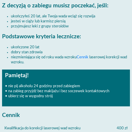
Z decyzją o zabiegu musisz poczekać, jeśli:
ukończyłeś 20 lat, ale Twoja wada wciąż się rozwija
jesteś w ciąży lub karmisz piersią
przyjmujesz leki z grupy steroidów
Podstawowe kryteria lecznicze:
ukończone 20 lat
dobry stan zdrowia
niezmieniająca się od roku wada wzroku
Cennik
laserowej korekcji wad
wzroku.
Pamiętaj!
• nie pij alkoholu 24 godziny przed zabiegiem
• na zabieg przyjdź bez makijażu i bez soczewek kontaktowych
• ubierz się w wygodny strój
Cennik
Kwalifikacja do korekcji laserowej wad wzroku
400 zł