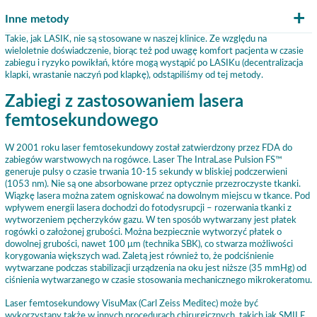
Inne metody
Takie, jak LASIK, nie są stosowane w naszej klinice. Ze względu na
wieloletnie doświadczenie, biorąc też pod uwagę komfort pacjenta w czasie
zabiegu i ryzyko powikłań, które mogą wystąpić po LASIKu (decentralizacja
klapki, wrastanie naczyń pod klapkę), odstąpiliśmy od tej metody.
Zabiegi z zastosowaniem lasera
femtosekundowego
W 2001 roku laser femtosekundowy został zatwierdzony przez FDA do
zabiegów warstwowych na rogówce. Laser The IntraLase Pulsion FS™
generuje pulsy o czasie trwania 10-15 sekundy w bliskiej podczerwieni
(1053 nm). Nie są one absorbowane przez optycznie przezroczyste tkanki.
Wiązkę lasera można zatem ogniskować na dowolnym miejscu w tkance. Pod
wpływem energii lasera dochodzi do fotodysrupcji – rozerwania tkanki z
wytworzeniem pęcherzyków gazu. W ten sposób wytwarzany jest płatek
rogówki o założonej grubości. Można bezpiecznie wytworzyć płatek o
dowolnej grubości, nawet 100 μm (technika SBK), co stwarza możliwości
korygowania większych wad. Zaletą jest również to, że podciśnienie
wytwarzane podczas stabilizacji urządzenia na oku jest niższe (35 mmHg) od
ciśnienia wytwarzanego w czasie stosowania mechanicznego mikrokeratomu.
Laser femtosekundowy VisuMax (Carl Zeiss Meditec) może być
wykorzystany także w innych procedurach chirurgicznych, takich jak SMILE