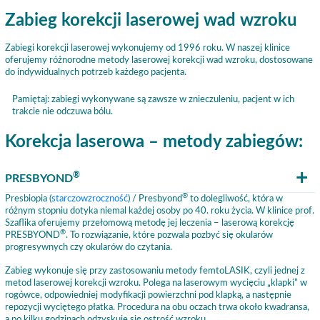
Zabieg korekcji laserowej wad wzroku
Zabiegi korekcji laserowej wykonujemy od 1996 roku. W naszej klinice
oferujemy różnorodne metody laserowej korekcji wad wzroku, dostosowane
do indywidualnych potrzeb każdego pacjenta.
Pamiętaj: zabiegi wykonywane są zawsze w znieczuleniu, pacjent w ich
trakcie nie odczuwa bólu.
Korekcja laserowa – metody zabiegów:
®
PRESBYOND
®
Presbiopia (
starczowzroczność
) / Presbyond
to dolegliwość, która w
różnym stopniu dotyka niemal każdej osoby po 40. roku życia. W klinice prof.
Szaflika oferujemy przełomową metodę jej leczenia – laserową korekcję
®
PRESBYOND
. To rozwiązanie, które pozwala pozbyć się okularów
progresywnych czy okularów do czytania.
Zabieg wykonuje się przy zastosowaniu metody femtoLASIK, czyli jednej z
metod laserowej korekcji wzroku. Polega na laserowym wycięciu „klapki” w
rogówce, odpowiedniej modyfikacji powierzchni pod klapką, a następnie
repozycji wyciętego płatka. Procedura na obu oczach trwa około kwadransa,
a po kilku godzinach odzyskuje się ostrość wzroku.