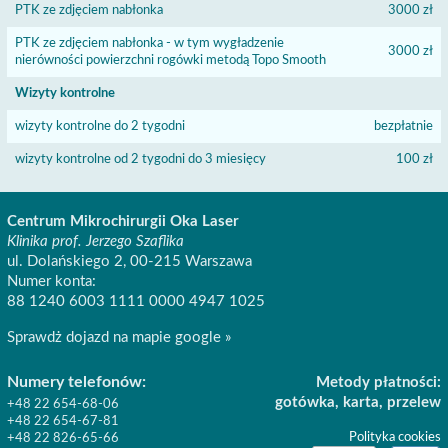
PTK ze zdjęciem nabłonka
3000 zł
PTK ze zdjęciem nabłonka - w tym wygładzenie
3000 zł
nierówności powierzchni rogówki metodą Topo Smooth
Wizyty kontrolne
wizyty kontrolne do 2 tygodni
bezpłatnie
wizyty kontrolne od 2 tygodni do 3 miesięcy
100 zł
Centrum Mikrochirurgii Oka Laser
Klinika prof. Jerzego Szaflika
ul. Dolańskiego 2, 00-215 Warszawa
Numer konta:
88 1240 6003 1111 0000 4947 1025
Sprawdż dojazd na mapie google »
Numery telefonów:
Metody płatności:
gotówka, karta, przelew
+48 22 654-68-06
+48 22 654-67-81
Polityka cookies
+48 22 826-65-66