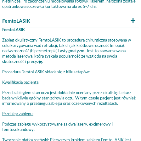
nietknięte. Po zakończeniu modelowania rogówki laserem, nałożona zostaje
opatrunkowa soczewka kontaktowa na okres 5-7 dni.
FemtoLASIK
FemtoLASIK
Zabieg okulistyczny FemtoLASIK to procedura chirurgiczna stosowana w
celu korygowania wad refrakcji, takich jak krótkowzroczność (miopia),
nadwzroczność (hipermetropia) i astygmatyzm. Jest to zaawansowana
metoda laserowa, która zyskała popularność ze względu na swoją
skuteczność i precyzję.
Procedura FemtoLASIK składa się z kilku etapów:
Kwalifikacja pacjenta
:
Przed zabiegiem stan oczu jest dokładnie oceniany przez okulistę. Lekarz
bada wnikliwie ogólny stan zdrowia oczu. W tym czasie pacjent jest również
informowany o przebiegu zabiegu oraz oczekiwanych rezultatach.
Przebieg zabiegu:
Podczas zabiegu wykorzystywane są dwa lasery, excimerowy i
femtosekundowy.
Tworzenie płatka rogówki: Pierwszym krokiem zabiegu FemtoLASIK jest