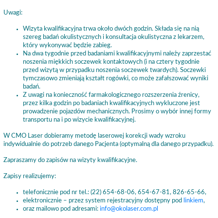
Uwagi:
Wizyta kwalifikacyjna trwa około dwóch godzin. Składa się na nią
szereg badań okulistycznych i konsultacja okulistyczna z lekarzem,
który wykonywać będzie zabieg.
Na dwa tygodnie przed badaniami kwalifikacyjnymi należy zaprzestać
noszenia miękkich soczewek kontaktowych (i na cztery tygodnie
przed wizytą w przypadku noszenia soczewek twardych). Soczewki
tymczasowo zmieniają kształt rogówki, co może zafałszować wyniki
badań.
Z uwagi na konieczność farmakologicznego rozszerzenia źrenicy,
przez kilka godzin po badaniach kwalifikacyjnych wykluczone jest
prowadzenie pojazdów mechanicznych. Prosimy o wybór innej formy
transportu na i po wizycie kwalifikacyjnej.
W CMO Laser dobieramy metodę laserowej korekcji wady wzroku
indywidualnie do potrzeb danego Pacjenta (optymalną dla danego przypadku).
Zapraszamy do zapisów na wizyty kwalifikacyjne.
Zapisy realizujemy:
telefonicznie pod nr tel.: (22) 654-68-06, 654-67-81, 826-65-66,
elektronicznie – przez system rejestracyjny dostępny pod
linkiem
,
oraz mailowo pod adresami:
info@okolaser.com.pl