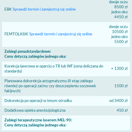
dwoje oczu
8500 zł
EBK
Sprawdź termin i zarejestruj się online
jedno oko
4450 zł
dwoje oczu
10500 zł
FEMTOLASIK
Sprawdź termin i zarejestruj się online
jedno oko
5500 zł
Zabiegi ponadstandardowe:
Ceny dotyczą zabiegów jednego oka:
Korekcja laserowa w oparciu o TR lub WF (cena doliczana do
+ 1300 zł
standardu)
Planowana dokorekcja astygmatyzmu (II etap zabiegu
również po operacji zaćmy czy doszczepieniu soczewek
1500 zł
fakijnych)
Dokorekcja po operacji w innym ośrodku
od 3400 zł
Dodatkowa opieka anestezjologiczna
450 zł
Zabiegi terapeutyczne laserem MEL-90:
Ceny dotyczą zabiegów jednego oka: