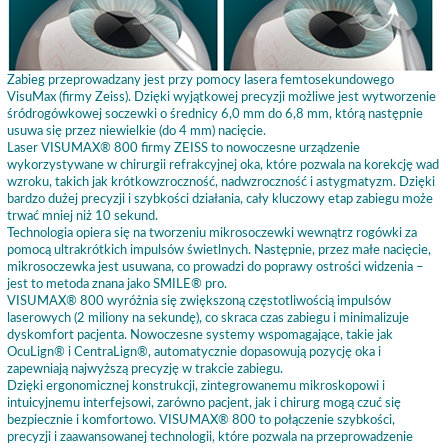
Zabieg przeprowadzany jest przy pomocy lasera femtosekundowego
VisuMax (firmy Zeiss). Dzięki wyjątkowej precyzji możliwe jest wytworzenie
śródrogówkowej soczewki o średnicy 6,0 mm do 6,8 mm, którą następnie
usuwa się przez niewielkie (do 4 mm) nacięcie.
Laser VISUMAX® 800 firmy ZEISS to nowoczesne urządzenie
wykorzystywane w chirurgii refrakcyjnej oka, które pozwala na korekcję wad
wzroku, takich jak krótkowzroczność, nadwzroczność i astygmatyzm. Dzięki
bardzo dużej precyzji i szybkości działania, cały kluczowy etap zabiegu może
trwać mniej niż 10 sekund.
Technologia opiera się na tworzeniu mikrosoczewki wewnątrz rogówki za
pomocą ultrakrótkich impulsów świetlnych. Następnie, przez małe nacięcie,
mikrosoczewka jest usuwana, co prowadzi do poprawy ostrości widzenia –
jest to metoda znana jako SMILE® pro.
VISUMAX® 800 wyróżnia się zwiększoną częstotliwością impulsów
laserowych (2 miliony na sekundę), co skraca czas zabiegu i minimalizuje
dyskomfort pacjenta. Nowoczesne systemy wspomagające, takie jak
OcuLign® i CentraLign®, automatycznie dopasowują pozycję oka i
zapewniają najwyższą precyzję w trakcie zabiegu.
Dzięki ergonomicznej konstrukcji, zintegrowanemu mikroskopowi i
intuicyjnemu interfejsowi, zarówno pacjent, jak i chirurg mogą czuć się
bezpiecznie i komfortowo. VISUMAX® 800 to połączenie szybkości,
precyzji i zaawansowanej technologii, które pozwala na przeprowadzenie