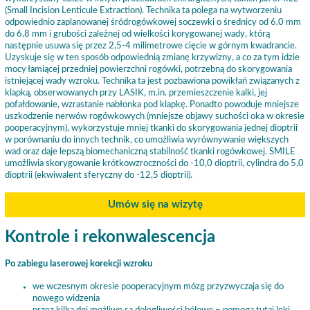
(Small Incision Lenticule Extraction). Technika ta polega na wytworzeniu
odpowiednio zaplanowanej śródrogówkowej soczewki o średnicy od 6.0 mm
do 6.8 mm i grubości zależnej od wielkości korygowanej wady, którą
następnie usuwa się przez 2,5-4 milimetrowe cięcie w górnym kwadrancie.
Uzyskuje się w ten sposób odpowiednią zmianę krzywizny, a co za tym idzie
mocy łamiącej przedniej powierzchni rogówki, potrzebną do skorygowania
istniejącej wady wzroku. Technika ta jest pozbawiona powikłań związanych z
klapką, obserwowanych przy LASIK, m.in. przemieszczenie kalki, jej
pofałdowanie, wzrastanie nabłonka pod klapkę. Ponadto powoduje mniejsze
uszkodzenie nerwów rogówkowych (mniejsze objawy suchości oka w okresie
pooperacyjnym), wykorzystuje mniej tkanki do skorygowania jednej dioptrii
w porównaniu do innych technik, co umożliwia wyrównywanie większych
wad oraz daje lepszą biomechaniczną stabilność tkanki rogówkowej. SMILE
umożliwia skorygowanie krótkowzroczności do -10,0 dioptrii, cylindra do 5,0
dioptrii (ekwiwalent sferyczny do -12,5 dioptrii).
Umów się na wizytę
Kontrole i rekonwalescencja
Po zabiegu laserowej korekcji wzroku
we wczesnym okresie pooperacyjnym mózg przyzwyczaja się do
nowego widzenia