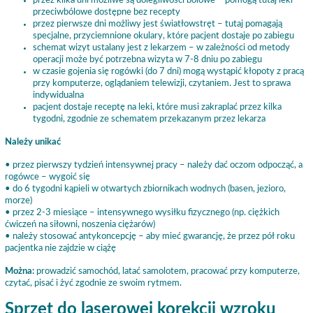
przez kilka dni możliwe są dolegliwości bólowe – pomogą tutaj leki
przeciwbólowe dostępne bez recepty
przez pierwsze dni możliwy jest światłowstręt – tutaj pomagają
specjalne, przyciemnione okulary, które pacjent dostaje po zabiegu
schemat wizyt ustalany jest z lekarzem – w zależności od metody
operacji może być potrzebna wizyta w 7-8 dniu po zabiegu
w czasie gojenia się rogówki (do 7 dni) mogą wystąpić kłopoty z pracą
przy komputerze, oglądaniem telewizji, czytaniem. Jest to sprawa
indywidualna
pacjent dostaje receptę na leki, które musi zakraplać przez kilka
tygodni, zgodnie ze schematem przekazanym przez lekarza
Należy unikać
• przez pierwszy tydzień intensywnej pracy – należy dać oczom odpocząć, a
rogówce – wygoić się
• do 6 tygodni kąpieli w otwartych zbiornikach wodnych (basen, jezioro,
morze)
• przez 2-3 miesiące – intensywnego wysiłku fizycznego (np. ciężkich
ćwiczeń na siłowni, noszenia ciężarów)
• należy stosować antykoncepcję – aby mieć gwarancję, że przez pół roku
pacjentka nie zajdzie w ciążę
Można:
prowadzić samochód, latać samolotem, pracować przy komputerze,
czytać, pisać i żyć zgodnie ze swoim rytmem.
Sprzęt do laserowej korekcji wzroku