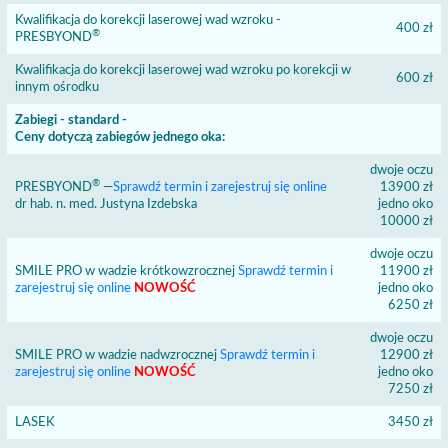
Kwalifikacja do korekcji laserowej wad wzroku -
400 zł
®
PRESBYOND
Kwalifikacja do korekcji laserowej wad wzroku po korekcji w
600 zł
innym ośrodku
Zabiegi - standard -
Ceny dotyczą zabiegów jednego oka:
dwoje oczu
®
PRESBYOND
—
Sprawdź termin i zarejestruj się online
13900 zł
dr hab. n. med. Justyna Izdebska
jedno oko
10000 zł
dwoje oczu
SMILE PRO w wadzie krótkowzrocznej
Sprawdź termin i
11900 zł
zarejestruj się online
NOWOŚĆ
jedno oko
6250 zł
dwoje oczu
SMILE PRO w wadzie nadwzrocznej
Sprawdź termin i
12900 zł
zarejestruj się online
NOWOŚĆ
jedno oko
7250 zł
LASEK
3450 zł