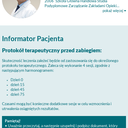
2006 Szkoła Główna Handlowa Studia
Podyplomowe Zarządzanie Zakładami Opieki…
pokaż więcej
Informator Pacjenta
Protokół terapeutyczny przed zabiegiem:
Skuteczność leczenia zależeć będzie od zastosowania się do określonego
protokołu terapeutycznego. Zaleca się wykonanie 4 sesji, zgodnie z
następującym harmonogramem:
Dzień 0
dzień 15
dzień 45
dzień 75
Czasami mogą być konieczne dodatkowe sesje w celu wzmocnienia i
utrwalenia osiągniętych rezultatów.
Pamiętaj!
• Uważnie przeczytaj, a następnie uzupełnij i podpisz dokument, który