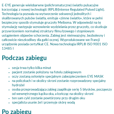
E-EYE generuje wielobarwne (polichromatyczne) światło pulsacyjne
korzystając z nowej technologii: IRPL®(Intense Regulated Pulsed Light).
Technologia ta pozwala na wytworzenie sekwencji jednolitych i
skalibrowanych pulsów światła, emituje «zimne światło», które w pełni
bezpieczny sposób stymuluje gruczoły Meiboma. W odpowiedzi na tę
stymulację następuje wznowienie wydzielania przez gruczoły, co skutkuje
przywróceniem normalnej struktury filmu łzowego i stopniowym
ustąpieniem objawów schorzenia. Zabieg jest nieinwazyjny, bezbolesny i
całkowicie nieszkodliwy dla gałki ocznej. Wyprodukowane we Francji
urządzenie posiada certyfikat CE. Nowa technologia IRPL® ISO 9001 ISO
13485 I
Podczas zabiegu
sesja trwa tylko kilka minut
pacjent zostanie położony na fotelu zabiegowym
oczy zostaną osłonięte specjalnym zabezpieczeniem EYE MASK
na policzkach i w okolicy skroni zostanie rozprowadzony specjalny
hydrożel
osoba przeprowadzająca zabieg zaaplikuje serię 5 błysków, począwszy
od wewnętrznego kącika oka, a kończąc na okolicy skroni
ten sam cykl zostanie powtórzony przy drugim oku
specjalista usunie żel i przemyje skórę wodą
Po zabiegu