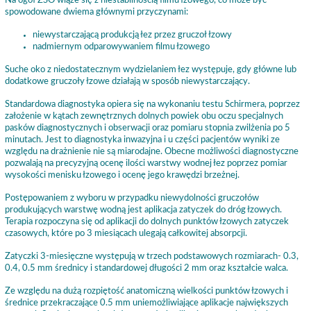
Na ogół ZSO wiąże się z niestabilnością filmu łzowego, co może być
spowodowane dwiema głównymi przyczynami:
niewystarczającą produkcją łez przez gruczoł łzowy
nadmiernym odparowywaniem filmu łzowego
Suche oko z niedostatecznym wydzielaniem łez występuje, gdy główne lub
dodatkowe gruczoły łzowe działają w sposób niewystarczający.
Standardowa diagnostyka opiera się na wykonaniu testu Schirmera, poprzez
założenie w kątach zewnętrznych dolnych powiek obu oczu specjalnych
pasków diagnostycznych i obserwacji oraz pomiaru stopnia zwilżenia po 5
minutach. Jest to diagnostyka inwazyjna i u części pacjentów wyniki ze
względu na drażnienie nie są miarodajne. Obecne możliwości diagnostyczne
pozwalają na precyzyjną ocenę ilości warstwy wodnej łez poprzez pomiar
wysokości menisku łzowego i ocenę jego krawędzi brzeżnej.
Postępowaniem z wyboru w przypadku niewydolności gruczołów
produkujących warstwę wodną jest aplikacja zatyczek do dróg łzowych.
Terapia rozpoczyna się od aplikacji do dolnych punktów łzowych zatyczek
czasowych, które po 3 miesiącach ulegają całkowitej absorpcji.
Zatyczki 3-miesięczne występują w trzech podstawowych rozmiarach- 0.3,
0.4, 0.5 mm średnicy i standardowej długości 2 mm oraz kształcie walca.
Ze względu na dużą rozpiętość anatomiczną wielkości punktów łzowych i
średnice przekraczające 0.5 mm uniemożliwiające aplikacje największych