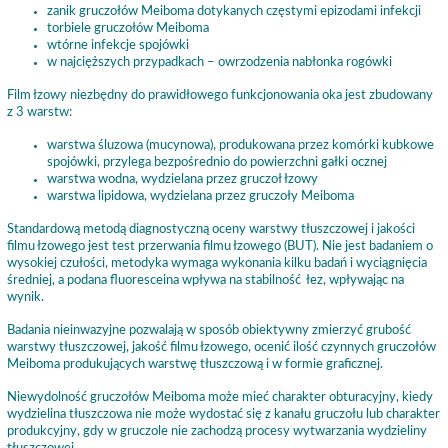
zanik gruczołów Meiboma dotykanych częstymi epizodami infekcji
torbiele gruczołów Meiboma
wtórne infekcje spojówki
w najcięższych przypadkach – owrzodzenia nabłonka rogówki
Film łzowy niezbędny do prawidłowego funkcjonowania oka jest zbudowany
z 3 warstw:
warstwa śluzowa (mucynowa), produkowana przez komórki kubkowe
spojówki, przylega bezpośrednio do powierzchni gałki ocznej
warstwa wodna, wydzielana przez gruczoł łzowy
warstwa lipidowa, wydzielana przez gruczoły Meiboma
Standardową metodą diagnostyczną oceny warstwy tłuszczowej i jakości
filmu łzowego jest test przerwania filmu łzowego (BUT). Nie jest badaniem o
wysokiej czułości, metodyka wymaga wykonania kilku badań i wyciągnięcia
średniej, a podana fluoresceina wpływa na stabilność łez, wpływając na
wynik.
Badania nieinwazyjne pozwalają w sposób obiektywny zmierzyć grubość
warstwy tłuszczowej, jakość filmu łzowego, ocenić ilość czynnych gruczołów
Meiboma produkujących warstwę tłuszczową i w formie graficznej.
Niewydolność gruczołów Meiboma może mieć charakter obturacyjny, kiedy
wydzielina tłuszczowa nie może wydostać się z kanału gruczołu lub charakter
produkcyjny, gdy w gruczole nie zachodzą procesy wytwarzania wydzieliny