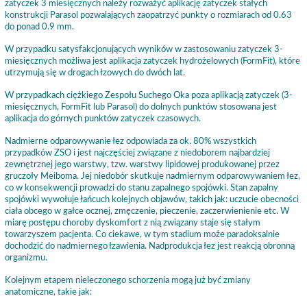
zatyczek 3 miesięcznych należy rozważyć aplikację zatyczek stałych
konstrukcji Parasol pozwalających zaopatrzyć punkty o rozmiarach od 0.63
do ponad 0.9 mm.
W przypadku satysfakcjonujących wyników w zastosowaniu zatyczek 3-
miesięcznych możliwa jest aplikacja zatyczek hydrożelowych (FormFit), które
utrzymują się w drogach łzowych do dwóch lat.
W przypadkach ciężkiego Zespołu Suchego Oka poza aplikacją zatyczek (3-
miesięcznych, FormFit lub Parasol) do dolnych punktów stosowana jest
aplikacja do górnych punktów zatyczek czasowych.
Nadmierne odparowywanie łez odpowiada za ok. 80% wszystkich
przypadków ZSO i jest najczęściej związane z niedoborem najbardziej
zewnętrznej jego warstwy, tzw. warstwy lipidowej produkowanej przez
gruczoły Meiboma. Jej niedobór skutkuje nadmiernym odparowywaniem łez,
co w konsekwencji prowadzi do stanu zapalnego spojówki. Stan zapalny
spojówki wywołuje łańcuch kolejnych objawów, takich jak: uczucie obecności
ciała obcego w gałce ocznej, zmęczenie, pieczenie, zaczerwienienie etc. W
miarę postępu choroby dyskomfort z nią związany staje się stałym
towarzyszem pacjenta. Co ciekawe, w tym stadium może paradoksalnie
dochodzić do nadmiernego łzawienia. Nadprodukcja łez jest reakcją obronną
organizmu.
Kolejnym etapem nieleczonego schorzenia mogą już być zmiany
anatomiczne, takie jak: