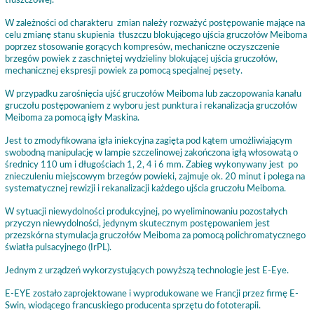
tłuszczowej.
W zależności od charakteru zmian należy rozważyć postępowanie mające na
celu zmianę stanu skupienia tłuszczu blokującego ujścia gruczołów Meiboma
poprzez stosowanie gorących kompresów, mechaniczne oczyszczenie
brzegów powiek z zaschniętej wydzieliny blokującej ujścia gruczołów,
mechanicznej ekspresji powiek za pomocą specjalnej pęsety.
W przypadku zarośnięcia ujść gruczołów Meiboma lub zaczopowania kanału
gruczołu postępowaniem z wyboru jest punktura i rekanalizacja gruczołów
Meiboma za pomocą igły Maskina.
Jest to zmodyfikowana igła iniekcyjna zagięta pod kątem umożliwiającym
swobodną manipulację w lampie szczelinowej zakończona igłą włosowatą o
średnicy 110 um i długościach 1, 2, 4 i 6 mm. Zabieg wykonywany jest po
znieczuleniu miejscowym brzegów powieki, zajmuje ok. 20 minut i polega na
systematycznej rewizji i rekanalizacji każdego ujścia gruczołu Meiboma.
W sytuacji niewydolności produkcyjnej, po wyeliminowaniu pozostałych
przyczyn niewydolności, jedynym skutecznym postępowaniem jest
przezskórna stymulacja gruczołów Meiboma za pomocą polichromatycznego
światła pulsacyjnego (IrPL).
Jednym z urządzeń wykorzystujących powyższą technologie jest E-Eye.
E-EYE zostało zaprojektowane i wyprodukowane we Francji przez firmę E-
Swin, wiodącego francuskiego producenta sprzętu do fototerapii.