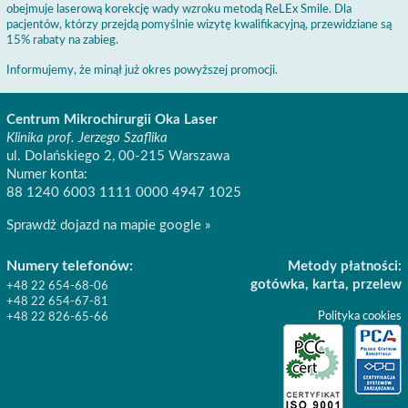
obejmuje laserową korekcję wady wzroku metodą ReLEx Smile. Dla
pacjentów, którzy przejdą pomyślnie wizytę kwalifikacyjną, przewidziane są
15% rabaty na zabieg.
Informujemy, że minął już okres powyższej promocji.
Centrum Mikrochirurgii Oka Laser
Klinika prof. Jerzego Szaflika
ul. Dolańskiego 2, 00-215 Warszawa
Numer konta:
88 1240 6003 1111 0000 4947 1025
Sprawdż dojazd na mapie google »
Numery telefonów:
Metody płatności:
gotówka, karta, przelew
+48 22 654-68-06
+48 22 654-67-81
Polityka cookies
+48 22 826-65-66