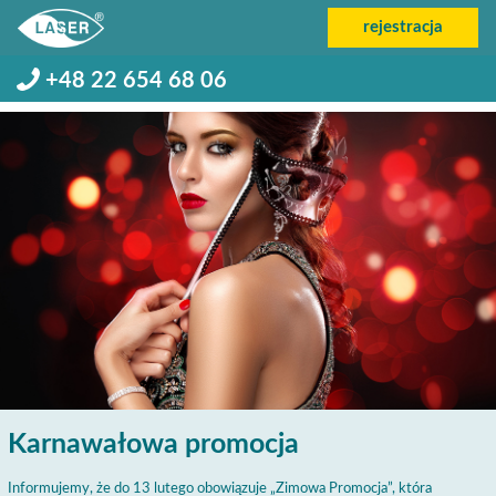
rejestracja
+48 22 654 68 06
Karnawałowa promocja
Informujemy, że do 13 lutego obowiązuje „Zimowa Promocja”, która