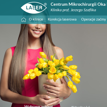
Centrum Mikrochirurgii Oka 
Klinika prof. Jerzego Szaflika
O klinice
Korekcja laserowa
Operacje zaćmy
Wybrane zabiegi