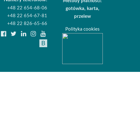
Metody płatności:
+48 22 654-68-06
gotówka, karta,
+48 22 654-67-81
przelew
+48 22 826-65-66
Polityka cookies
B