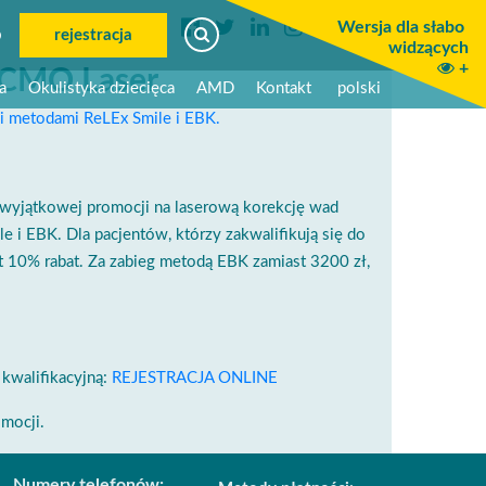
Wersja dla słabo
6
rejestracja
widzących
+
 CMO Laser
a
Okulistyka dziecięca
AMD
Kontakt
polski
 metodami ReLEx Smile i EBK.
wyjątkowej promocji na laserową korekcję wad
 EBK. Dla pacjentów, którzy zakwalifikują się do
t 10% rabat. Za zabieg metodą EBK zamiast 3200 zł,
 kwalifikacyjną:
REJESTRACJA ONLINE
mocji.
Numery telefonów: