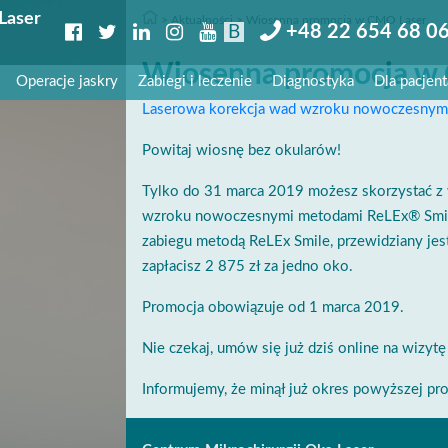
Laser
Aktualności
Wiosenna promocja w CMO Laser
+48 22 654 68 0
B
Wiosenna promocja w
Operacje jaskry
Zabiegi i leczenie
Diagnostyka
Dla pacjent
Laserowa korekcja wad wzroku nowoczesnymi
Powitaj wiosnę bez okularów!
Tylko do 31 marca 2019 możesz skorzystać z 
wzroku nowoczesnymi metodami ReLEx® Smile i
zabiegu metodą ReLEx Smile, przewidziany jes
zapłacisz 2 875 zł za jedno oko.
Promocja obowiązuje od 1 marca 2019.
Nie czekaj, umów się już dziś online na wizytę
Informujemy, że minął już okres powyższej pro